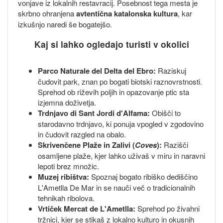
vonjave iz lokalnih restavracij. Posebnost tega mesta je
skrbno ohranjena
avtentična katalonska kultura
, kar
izkušnjo naredi še bogatejšo.
Kaj si lahko ogledajo turisti v okolici
Parco Naturale del Delta del Ebro:
Raziskuj
čudovit park, znan po bogati biotski raznovrstnosti.
Sprehod ob riževih poljih in opazovanje ptic sta
izjemna doživetja.
Trdnjavo di Sant Jordi d'Alfama:
Obišči to
starodavno trdnjavo, ki ponuja vpogled v zgodovino
in čudovit razgled na obalo.
Skrivenčene Plaže in Zalivi (
Coves
):
Razišči
osamljene plaže, kjer lahko uživaš v miru in naravni
lepoti brez množic.
Muzej ribištva:
Spoznaj bogato ribiško dediščino
L'Ametlla De Mar in se nauči več o tradicionalnih
tehnikah ribolova.
Vrtiček Mercat de L'Ametlla:
Sprehod po živahni
tržnici, kjer se stikaš z lokalno kulturo in okusnih