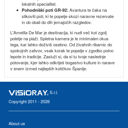
lokalnih specialitet.
Pohodniški poti GR-92:
Avantura te čaka na
slikoviti poti, ki te popelje skozi naravne rezervate
in ob obali do dih jemajočih razgledov.
L'Ametlla De Mar je destinacija, ki nudi več kot zgolj
poletje na plaži. Spletna kamera je le minimalen okus
tega, kar lahko doživiš osebno. Od živahnih ribarnic do
spokojnih zalivov, vsak korak te popelje v zgodbo polno
lepote in tradicije. Zasluži si, da si tu tvoje naslednje
potovanje, kjer lahko odkriješ bogastvo kulture in narave
v enem izmed najlepših kotičkov Španije.
S.r.l.
Copyright 2011 - 2026
About us