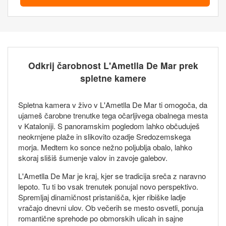
Odkrij čarobnost L'Ametlla De Mar prek
spletne kamere
Spletna kamera v živo v L'Ametlla De Mar ti omogoča, da
ujameš čarobne trenutke tega očarljivega obalnega mesta
v Kataloniji. S panoramskim pogledom lahko občuduješ
neokrnjene plaže in slikovito ozadje Sredozemskega
morja. Medtem ko sonce nežno poljublja obalo, lahko
skoraj slišiš šumenje valov in zavoje galebov.
L'Ametlla De Mar je kraj, kjer se tradicija sreča z naravno
lepoto. Tu ti bo vsak trenutek ponujal novo perspektivo.
Spremljaj dinamičnost pristanišča, kjer ribiške ladje
vračajo dnevni ulov. Ob večerih se mesto osvetli, ponuja
romantične sprehode po obmorskih ulicah in sajne