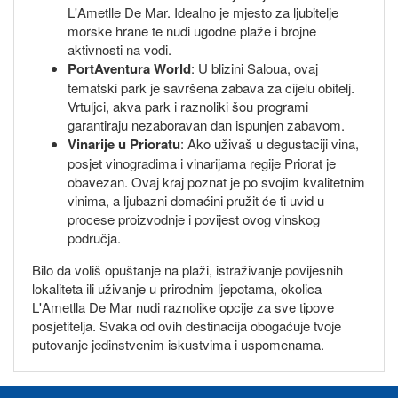
L'Ametlle De Mar. Idealno je mjesto za ljubitelje
morske hrane te nudi ugodne plaže i brojne
aktivnosti na vodi.
PortAventura World
: U blizini Saloua, ovaj
tematski park je savršena zabava za cijelu obitelj.
Vrtuljci, akva park i raznoliki šou programi
garantiraju nezaboravan dan ispunjen zabavom.
Vinarije u Prioratu
: Ako uživaš u degustaciji vina,
posjet vinogradima i vinarijama regije Priorat je
obavezan. Ovaj kraj poznat je po svojim kvalitetnim
vinima, a ljubazni domaćini pružit će ti uvid u
procese proizvodnje i povijest ovog vinskog
područja.
Bilo da voliš opuštanje na plaži, istraživanje povijesnih
lokaliteta ili uživanje u prirodnim ljepotama, okolica
L'Ametlla De Mar nudi raznolike opcije za sve tipove
posjetitelja. Svaka od ovih destinacija obogaćuje tvoje
putovanje jedinstvenim iskustvima i uspomenama.