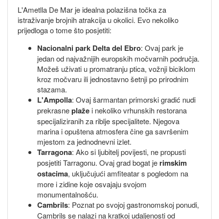
L'Ametlla De Mar je idealna polazišna točka za
istraživanje brojnih atrakcija u okolici. Evo nekoliko
prijedloga o tome što posjetiti:
Nacionalni park Delta del Ebro
: Ovaj park je
jedan od najvažnijih europskih močvarnih područja.
Možeš uživati u promatranju ptica, vožnji biciklom
kroz močvaru ili jednostavno šetnji po prirodnim
stazama.
L'Ampolla
: Ovaj šarmantan primorski gradić nudi
prekrasne
plaže
i nekoliko vrhunskih restorana
specijaliziranih za riblje specijalitete. Njegova
marina i opuštena atmosfera čine ga savršenim
mjestom za jednodnevni izlet.
Tarragona
: Ako si ljubitelj povijesti, ne propusti
posjetiti Tarragonu. Ovaj grad bogat je
rimskim
ostacima
, uključujući amfiteatar s pogledom na
more i zidine koje osvajaju svojom
monumentalnošću.
Cambrils
: Poznat po svojoj gastronomskoj ponudi,
Cambrils se nalazi na kratkoj udaljenosti od