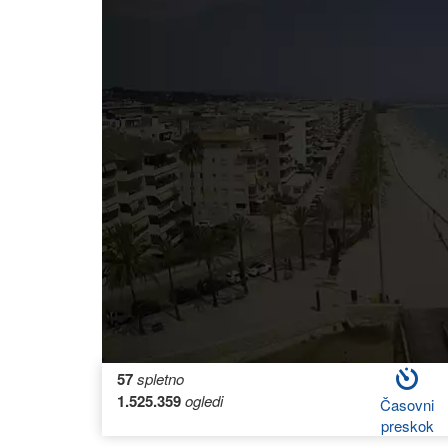
57
spletno
1.525.359
ogledi
Časovni
preskok