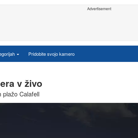
Advertisement
egorijah
Pridobite svojo kamero
era v živo
plažo Calafell