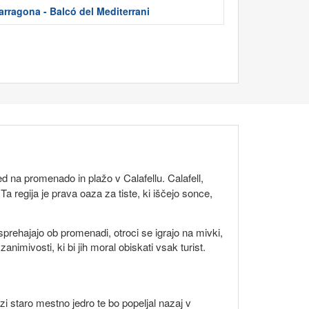
arragona - Balcó del Mediterrani
d na promenado in plažo v Calafellu. Calafell,
a regija je prava oaza za tiste, ki iščejo sonce,
sprehajajo ob promenadi, otroci se igrajo na mivki,
nimivosti, ki bi jih moral obiskati vsak turist.
i staro mestno jedro te bo popeljal nazaj v