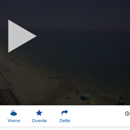
Vreme
Ocenite
Delite