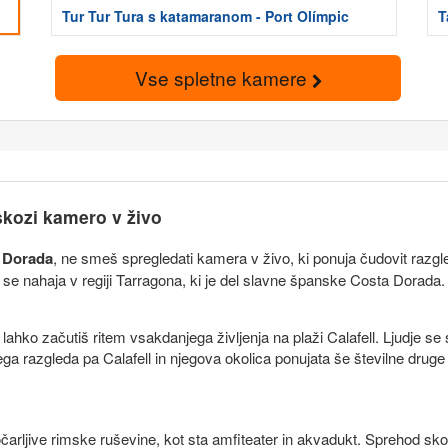
Tur Tur Tura s katamaranom - Port Olímpic
T
Vse spletne kamere
skozi kamero v živo
 Dorada
, ne smeš spregledati kamera v živo, ki ponuja čudovit razgle
 se nahaja v regiji Tarragona, ki je del slavne španske Costa Dorada. T
ahko začutiš ritem vsakdanjega življenja na plaži Calafell. Ljudje se 
ga razgleda pa Calafell in njegova okolica ponujata še številne druge za
arljive rimske ruševine, kot sta amfiteater in akvadukt. Sprehod skoz