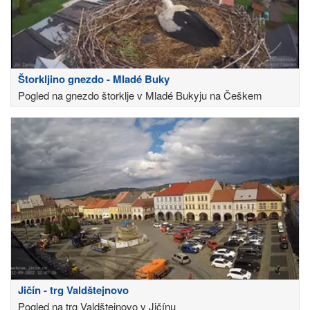
Štorkljino gnezdo - Mladé Buky
Pogled na gnezdo štorklje v Mladé Bukyju na Češkem
Jičín - trg Valdštejnovo
Pogled na trg Valdštejnovo v Jičínu