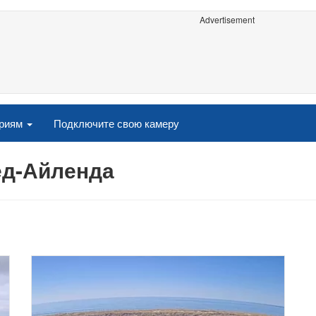
Advertisement
ориям
Подключите свою камеру
ед-Айленда