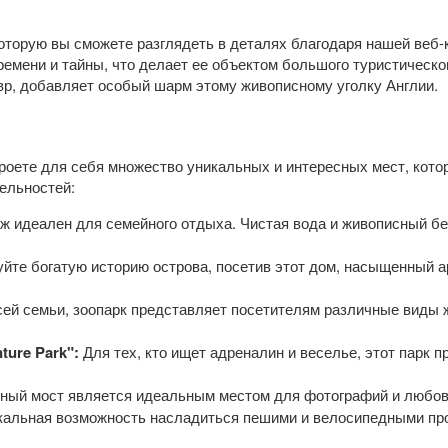
которую вы сможете разглядеть в деталях благодаря нашей веб
времени и тайны, что делает ее объектом большого туристическо
р, добавляет особый шарм этому живописному уголку Англии.
роете для себя множество уникальных и интересных мест, кото
ельностей:
ж идеален для семейного отдыха. Чистая вода и живописный б
йте богатую историю острова, посетив этот дом, насыщенный 
ей семьи, зоопарк представляет посетителям различные виды 
ture Park":
Для тех, кто ищет адреналин и веселье, этот парк 
ный мост является идеальным местом для фотографий и любов
альная возможность насладиться пешими и велосипедными про