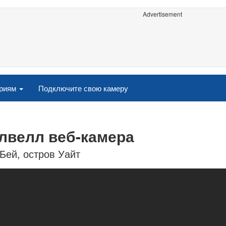
Advertisement
ориям
Подключите свою камеру
олвелл веб-камера
Бей, остров Уайт