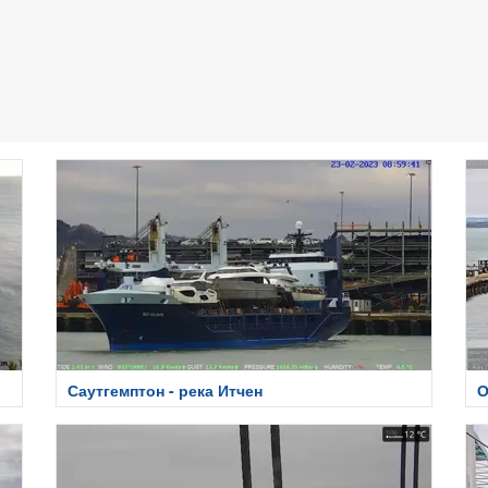
Саутгемптон - река Итчен
О