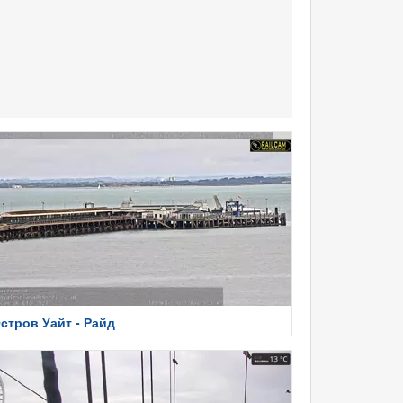
стров Уайт - Райд