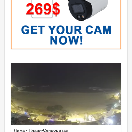
Лима - Плайя-Сеньоритас