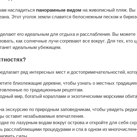
 вам насладиться
панорамным видом
на живописный пляж. Вы
кеана. Этот уголок земли славится белоснежным песком и бирю
а делают его идеальным для отдыха и расслабления. Вы можете
вать, как солнечные лучи согревают все вокруг. Для тех, кто 
 станет идеальным убежищем.
стностях?
едлагает ряд интересных мест и достопримечательностей, котор
сетите близлежащие деревни, чтобы узнать о местных традициях
отовленные по традиционным рецептам.
водный мир, богатый кораллами и экзотическими морскими оби
 на экскурсию по природным заповедникам, чтобы увидеть редк
ды оставит незабываемые впечатления.
лодке по лазурным водам вокруг острова и откройте для себя ск
сь расслабляющими процедурами и спа в одном из многочислен
ановить силы.