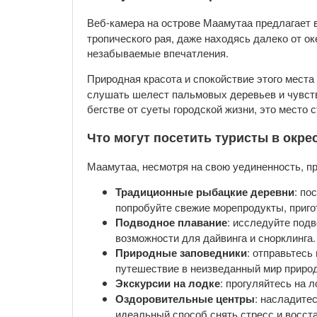
Веб-камера на острове Маамутаа предлагает
тропического рая, даже находясь далеко от о
незабываемые впечатления.
Природная красота и спокойствие этого мест
слушать шелест пальмовых деревьев и чувство
бегстве от суеты городской жизни, это место
Что могут посетить туристы в окре
Маамутаа, несмотря на свою уединенность, пр
Традиционные рыбацкие деревни
: по
попробуйте свежие морепродукты, приг
Подводное плавание
: исследуйте под
возможности для дайвинга и снорклинга.
Природные заповедники
: отправьтесь
путешествие в неизведанный мир приро
Экскурсии на лодке
: прогуляйтесь на 
Оздоровительные центры
: насладите
идеальный способ снять стресс и восст