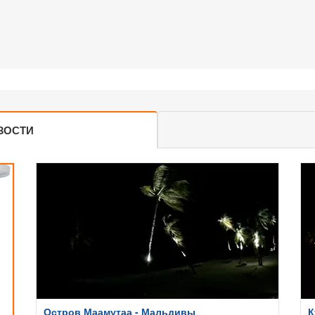
ЗОСТИ
Остров Маамутаа - Мальдивы
К