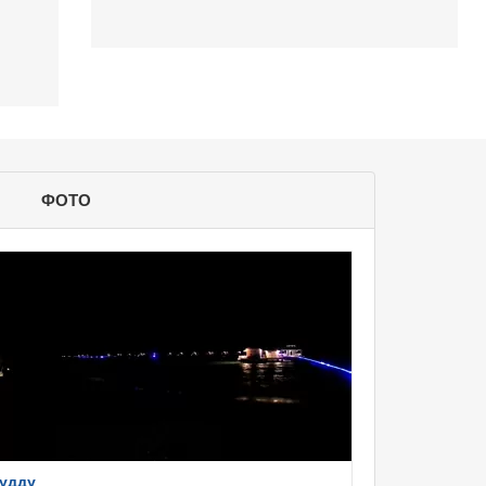
ФОТО
удду