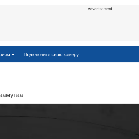
Advertisement
ориям
Подключите свою камеру
аамутаа