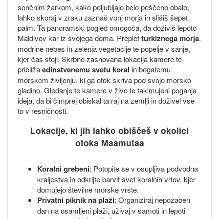
sončnim žarkom, kako poljubljajo belo peščeno obalo,
lahko skoraj v zraku zaznaš vonj morja in slišiš šepet
palm. Ta panoramski pogled omogoča, da doživiš lepoto
Maldivov kar iz svojega doma. Preplet
turkiznega morja
,
modrine nebes in zelenja vegetacije te popelje v sanje,
kjer čas stoji. Skrbno zasnovana lokacija kamere te
približa
edinstvenemu svetu koral
in bogatemu
morskem življenju, ki ga otok skriva pod svojo morsko
gladino. Gledanje te kamere v živo te takimujeni poganja
ideja, da bi čimprej obiskal ta raj na zemlji in doživel vse
to v resničnosti.
Lokacije, ki jih lahko obiščeš v okolici
otoka Maamutaa
Koralni grebeni
: Potopite se v osupljiva podvodna
kraljestva in odkrijte barvit svet koralnih vrtov, kjer
domujejo številne morske vrste.
Privatni piknik na plaži
: Organiziraj nepozaben
dan na osamljeni plaži, uživaj v samoti in lepoti