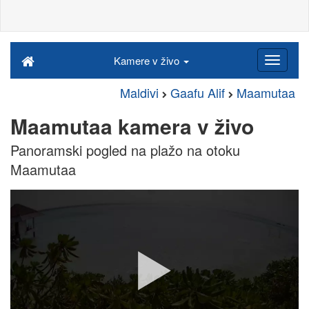
Kamere v živo
Maldivi
Gaafu Alif
Maamutaa
Maamutaa kamera v živo
Panoramski pogled na plažo na otoku
Maamutaa