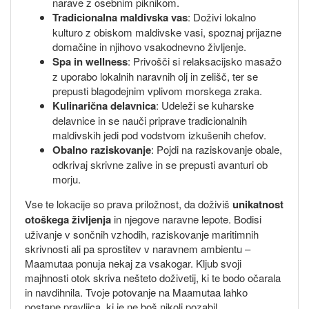
narave z osebnim piknikom.
Tradicionalna maldivska vas
: Doživi lokalno
kulturo z obiskom maldivske vasi, spoznaj prijazne
domačine in njihovo vsakodnevno življenje.
Spa in wellness
: Privošči si relaksacijsko masažo
z uporabo lokalnih naravnih olj in zelišč, ter se
prepusti blagodejnim vplivom morskega zraka.
Kulinarična delavnica
: Udeleži se kuharske
delavnice in se nauči priprave tradicionalnih
maldivskih jedi pod vodstvom izkušenih chefov.
Obalno raziskovanje
: Pojdi na raziskovanje obale,
odkrivaj skrivne zalive in se prepusti avanturi ob
morju.
Vse te lokacije so prava priložnost, da doživiš
unikatnost
otoškega življenja
in njegove naravne lepote. Bodisi
uživanje v sončnih vzhodih, raziskovanje maritimnih
skrivnosti ali pa sprostitev v naravnem ambientu –
Maamutaa ponuja nekaj za vsakogar. Kljub svoji
majhnosti otok skriva nešteto doživetij, ki te bodo očarala
in navdihnila. Tvoje potovanje na Maamutaa lahko
postane pravljica, ki je ne boš nikoli pozabil.