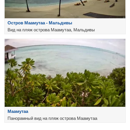
Остров Маамутаа - Мальдивы
Вид на пляж острова Маамутаа, Мальдивы
Маамутаа
Панорамный вид на пляж острова Маамутаа