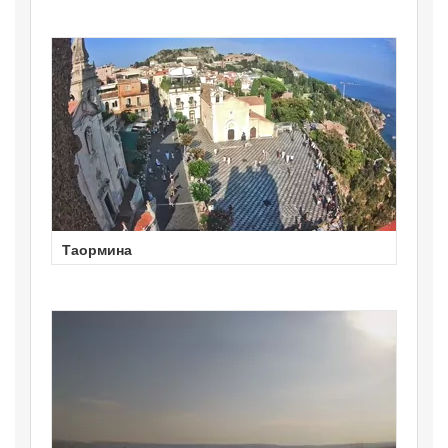
Таормина