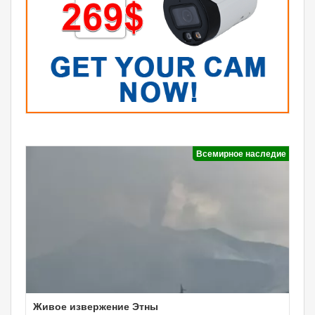
Всемирное наследие
Живое извержение Этны