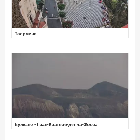
Таормина
Вулкано - Гран-Кратере-делла-Фосса