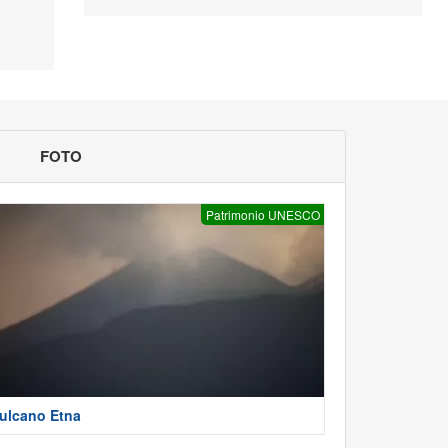
FOTO
Patrimonio UNESCO
ulcano Etna