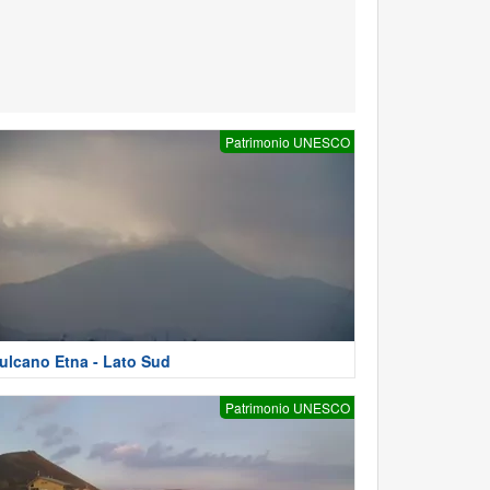
Patrimonio UNESCO
ulcano Etna - Lato Sud
Patrimonio UNESCO