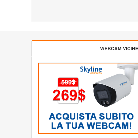
WEBCAM VICIN