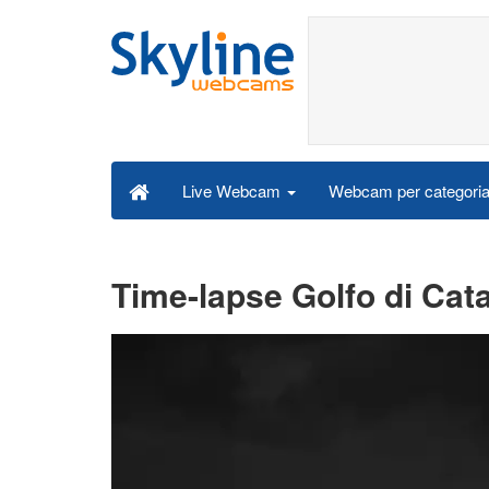
Webcam per categori
Live Webcam
Time-lapse Golfo di Cat