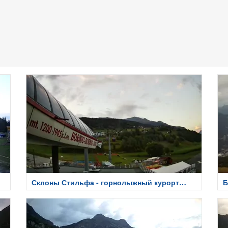
Склоны Стильфа - горнолыжный курорт
Б
Бормио