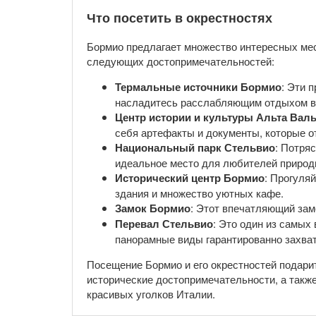
Что посетить в окрестностях
Бормио предлагает множество интересных мес
следующих достопримечательностей:
Термальные источники Бормио
: Эти 
насладитесь расслабляющим отдыхом в 
Центр истории и культуры Альта Вал
себя артефакты и документы, которые о
Национальный парк Стельвио
: Потря
идеальное место для любителей природы
Исторический центр Бормио
: Прогуля
здания и множество уютных кафе.
Замок Бормио
: Этот впечатляющий замо
Перевал Стельвио
: Это один из самых
панорамные виды гарантированно захва
Посещение Бормио и его окрестностей подар
исторические достопримечательности, а такж
красивых уголков Италии.