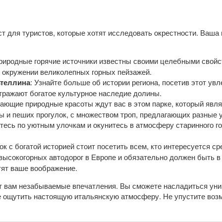
т для туристов, которые хотят исследовать окрестности. Ваша
природные горячие источники известны своими целебными свойс
окружении великолепных горных пейзажей.
ьтеллина
: Узнайте больше об истории региона, посетив этот у
тражают богатое культурное наследие долины.
сающие природные красоты ждут вас в этом парке, который явля
 и пеших прогулок, с множеством троп, предлагающих разные 
йтесь по уютным улочкам и окунитесь в атмосферу старинного г
к с богатой историей стоит посетить всем, кто интересуется с
 высокогорных автодорог в Европе и обязательно должен быть в
тят ваше воображение.
ит вам незабываемые впечатления. Вы сможете насладиться ун
е ощутить настоящую итальянскую атмосферу. Не упустите воз