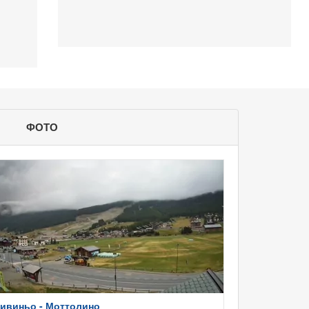
ФОТО
ивиньо - Моттолино