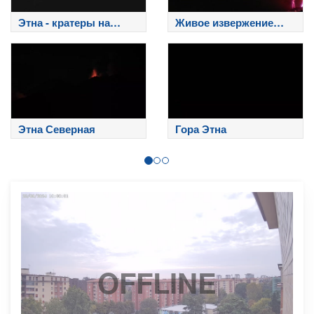
Этна - кратеры на
Живое извержение
вершине
Этны
Этна Северная
Гора Этна
OFFLINE