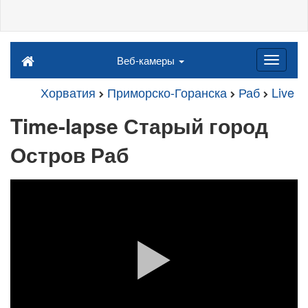
Веб-камеры
Хорватия
Приморско-Горанска
Раб
Live
Time-lapse Старый город
Остров Раб