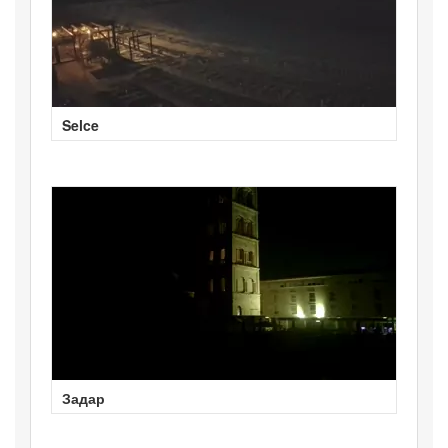
Selce
Задар