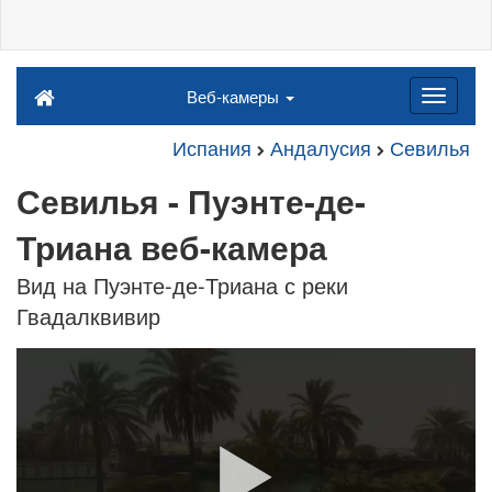
Веб-камеры
Испания
Андалусия
Севилья
Севилья - Пуэнте-де-
Триана веб-камера
Вид на Пуэнте-де-Триана с реки
Гвадалквивир