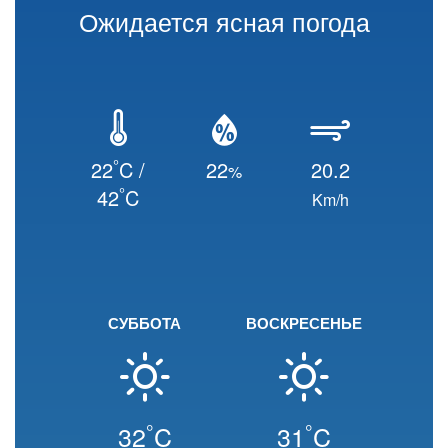
Ожидается ясная погода
°
22
C /
22
20.2
%
°
42
C
Km/h
СУББОТА
ВОСКРЕСЕНЬЕ
°
°
32
C
31
C