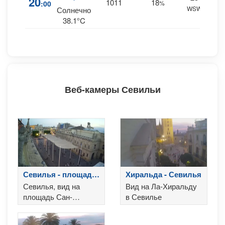
20
1011
18
:00
%
WSW
0 m
Солнечно
38.1°C
Веб-камеры Севильи
Севилья - площадь
Хиральда - Севилья
Сан-Франциско
Севилья, вид на
Вид на Ла-Хиральду
площадь Сан-
в Севилье
Франциско