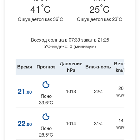
°
°
41
C
25
C
°
°
Ощущается как 36
C
Ощущается как 23
C
Восход солнца в 07:33 закат в 21:25
УФ-индекс: 0 (минимум)
Давление
Ветер
Время
Прогноз
Влажность
Дож
hPa
km/h
20
0
21
1013
22
:00
%
WSW
0 m
Ясно
33.6°C
14
1
22
1014
31
:00
%
WSW
0 m
Ясно
28.5°C