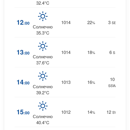
32.4°C
0
12
1014
22
3
:00
%
SE
0 m
Солнечно
35.3°C
0
13
1014
18
6
:00
%
S
0 m
Солнечно
37.6°C
10
0
14
1013
16
:00
%
SSW
0 m
Солнечно
39.2°C
0
15
1012
14
12
:00
%
SW
0 m
Солнечно
40.4°C