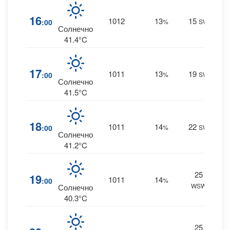
0
16
1012
13
15
:00
%
SW
0 m
Солнечно
41.4°C
0
17
1011
13
19
:00
%
SW
0 m
Солнечно
41.5°C
0
18
1011
14
22
:00
%
SW
0 m
Солнечно
41.2°C
25
0
19
1011
14
:00
%
WSW
0 m
Солнечно
40.3°C
25
0