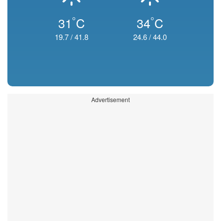
°
°
31
C
34
C
19.7
/
41.8
24.6
/
44.0
Advertisement