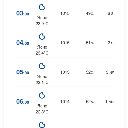
2
03
1015
49
6
:00
%
S
0 m
Ясно
23.9°C
2
04
1015
51
2
:00
%
S
0 m
Ясно
23.4°C
2
05
1015
52
3
:00
%
NW
0 m
Ясно
23.1°C
2
06
1014
52
1
:00
%
NNE
0 m
Ясно
22.8°C
2