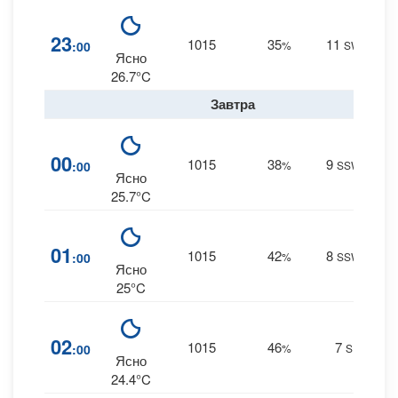
1
23
1015
35
11
:00
%
SW
0 m
Ясно
26.7°C
Завтра
1
00
1015
38
9
:00
%
SSW
0 m
Ясно
25.7°C
1
01
1015
42
8
:00
%
SSW
0 m
Ясно
25°C
1
02
1015
46
7
:00
%
S
0 m
Ясно
24.4°C