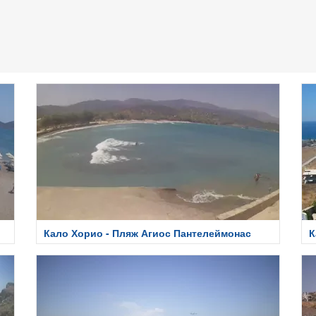
Кало Хорио - Пляж Агиос Пантелеймонас
К