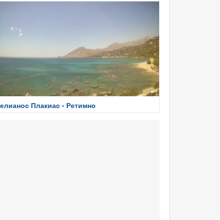
елианос Плакиас - Ретимно