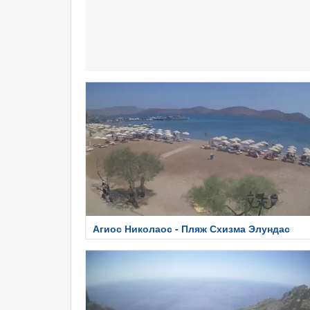
Агиос Николаос - Пляж Схизма Элундас