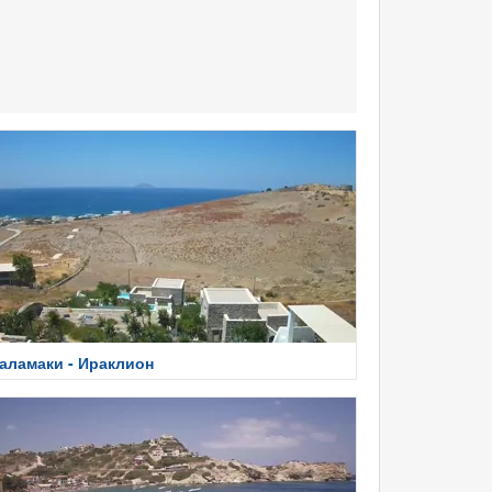
аламаки - Ираклион