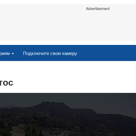
Advertisement
ориям
Подключите свою камеру
тос