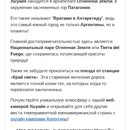
Ушуайя
находится в архипелаге
Огненной Земли
, в
окружении заснеженных гор
Патагонии
.
Его также называют "
Вратами в Антарктиду
", ведь
это самый южный город не только
Аргентины
, но и
планеты!
Главной достопримечательностью здесь является
Национальный парк Огненная Земля
или
Tierra del
Fuego
, где сохранилась потрясающей красоты
природа!
Также не забудьте прокатиться на
поезде от станции
«Край света»
. Эта старинная железная дорога
является точной копии тех, на которых когда-то
перевозили заключенных.
Почувствуйте уникальную атмосферу с нашей
веб-
камерой
Ушуайя
и открывайте для себя другие
места темпераментной южноамериканской страны с
онлайн камерами Аргентины
!