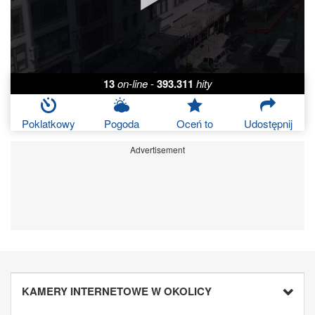
13
on-line
-
393.311
hity
Poklatkowy
Pogoda
Oceń to
Udostępnij
Advertisement
KAMERY INTERNETOWE W OKOLICY