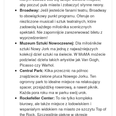
aby poczuć puls miasta i zobaczyć słynne neony.
Broadway:
Jeśli jesteście fanami teatru, Broadway
to obowiązkowy punkt programu. Oferuje on
niezliczone musicali i sztuk teatralnych, które
zadowolą każdego miłośnika scenicznych
spektakli. Nie zapomnijcie zarezerwować biletu z
wyprzedzeniem!
Muzeum Sztuki Nowoczesnej:
Dla miłośników
sztuki Nowy Jork ma jedną z najważniejszych
kolekcji dzieł sztuki na świecie. W MoMA możecie
podziwiać dzieła takich artystów jak Van Gogh,
Picasso czy Warhol.
Central Park:
Kilka przecznic na północ
znajdziecie zielone płuca Nowego Jorku. Ten
ogromny park to idealne miejsce na relaksujący
spacer, przejażdżkę rowerową, a nawet piknik.
Każda pora roku ma w parku swój urok.
Rockefeller Center:
To nie tylko kompleks
biurowy, ale także miejsce z lodowiskiem i
wspaniałym widokiem na miasto ze szczytu Top of
the Rock. Szczególnie piękne w okresie