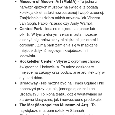
Museum of Modern Art (MoMA)
- To jedno z
najważniejszych muzeów na świecie, z bogatą
kolekcją dzieł sztuki nowoczesnej i współczesnej.
Znajdziecie tu dzieła takich artystów jak Vincent
van Gogh, Pablo Picasso czy Andy Warhol.
Central Park
- Idealne miejsce na spacer lub
piknik. W tym zielonym sercu miasta możecie
cieszyć się malowniczymi alejkami, jeziorami i
ogrodami. Zimą park zamienia się w magiczne
miejsce dzięki śniegowym krajobrazom i
lodowisku.
Rockefeller Center
- Słynie z ogromnej choinki
świątecznej i lodowiska. To także doskonałe
miejsce na zakupy oraz podziwianie architektury w
stylu art déco.
Broadway
- Nie można być na Times Square i nie
zobaczyć przynajmniej jednego spektaklu na
Broadwayu. To ikona teatru, gdzie wystawiane są
zarówno klasyczne, jak i nowoczesne produkcje.
The Met (Metropolitan Museum of Art)
- To
największe muzeum sztuki w Stanach