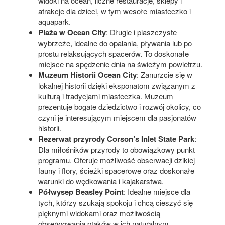
widoki na ocean, liczne restauracje, sklepy i
atrakcje dla dzieci, w tym wesołe miasteczko i
aquapark.
Plaża w Ocean City
: Długie i piaszczyste
wybrzeże, idealne do opalania, pływania lub po
prostu relaksujących spacerów. To doskonałe
miejsce na spędzenie dnia na świeżym powietrzu.
Muzeum Historii Ocean City
: Zanurzcie się w
lokalnej historii dzięki eksponatom związanym z
kulturą i tradycjami miasteczka. Muzeum
prezentuje bogate dziedzictwo i rozwój okolicy, co
czyni je interesującym miejscem dla pasjonatów
historii.
Rezerwat przyrody Corson’s Inlet State Park
:
Dla miłośników przyrody to obowiązkowy punkt
programu. Oferuje możliwość obserwacji dzikiej
fauny i flory, ścieżki spacerowe oraz doskonałe
warunki do wędkowania i kajakarstwa.
Półwysep Beasley Point
: Idealne miejsce dla
tych, którzy szukają spokoju i chcą cieszyć się
pięknymi widokami oraz możliwością
obserwowania ptaków w ich naturalnym