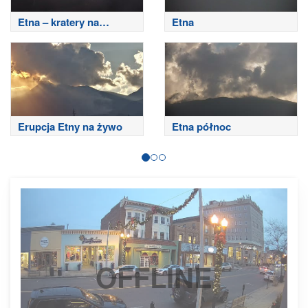
Etna – kratery na
Etna
szczycie
Erupcja Etny na żywo
Etna północ
OFFLINE