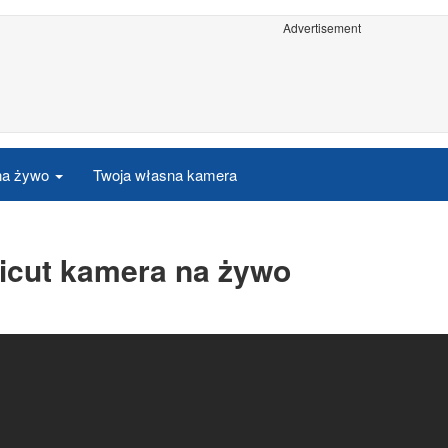
Advertisement
 na żywo
Twoja własna kamera
ticut kamera na żywo