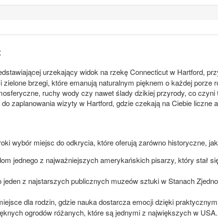
t
dstawiającej urzekający widok na rzekę Connecticut w Hartford, prz
i zielone brzegi, które emanują naturalnym pięknem o każdej porze
osferyczne, ruchy wody czy nawet ślady dzikiej przyrody, co czyni 
o zaplanowania wizyty w Hartford, gdzie czekają na Ciebie liczne a
ki wybór miejsc do odkrycia, które oferują zarówno historyczne, jak 
 dom jednego z najważniejszych amerykańskich pisarzy, który stał 
o jeden z najstarszych publicznych muzeów sztuki w Stanach Zjedno
miejsce dla rodzin, gdzie nauka dostarcza emocji dzięki praktycz
pięknych ogrodów różanych, które są jednymi z największych w USA. 