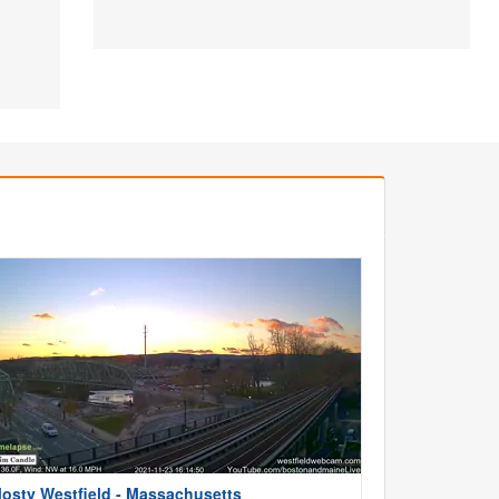
osty Westfield - Massachusetts