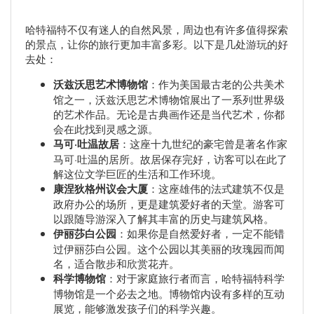
哈特福特不仅有迷人的自然风景，周边也有许多值得探索
的景点，让你的旅行更加丰富多彩。以下是几处游玩的好
去处：
沃兹沃思艺术博物馆
：作为美国最古老的公共美术
馆之一，沃兹沃思艺术博物馆展出了一系列世界级
的艺术作品。无论是古典画作还是当代艺术，你都
会在此找到灵感之源。
马可·吐温故居
：这座十九世纪的豪宅曾是著名作家
马可·吐温的居所。故居保存完好，访客可以在此了
解这位文学巨匠的生活和工作环境。
康涅狄格州议会大厦
：这座雄伟的法式建筑不仅是
政府办公的场所，更是建筑爱好者的天堂。游客可
以跟随导游深入了解其丰富的历史与建筑风格。
伊丽莎白公园
：如果你是自然爱好者，一定不能错
过伊丽莎白公园。这个公园以其美丽的玫瑰园而闻
名，适合散步和欣赏花卉。
科学博物馆
：对于家庭旅行者而言，哈特福特科学
博物馆是一个必去之地。博物馆内设有多样的互动
展览，能够激发孩子们的科学兴趣。