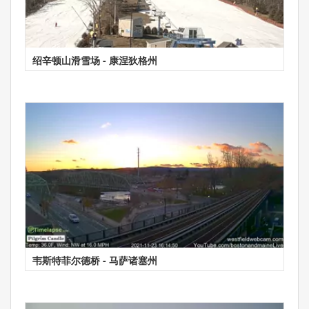
绍辛顿山滑雪场 - 康涅狄格州
韦斯特菲尔德桥 - 马萨诸塞州