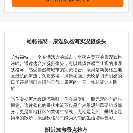
哈特福特 - 康涅狄格河实况摄像头
哈特福特，一个充满活力的城市，坐落在美丽的康涅狄格
河畔。通过这台实况摄像头，可以眺望静谧而壮观的康涅
狄格河，感受自然与城市的完美结合。康河是新英格兰地
区最长的河流，久负盛名，风景如画。无论是阳光明媚的
日子还是阴雨连绵的天气，康河的一景一物总能让人陶
醉。
当你凝视河水缓缓流动时，你会感受到一股无形的宁静与
惬意。这片蓝色的带状水流不仅是自然景观的重要组成部
分，更是当地社区的关键生命线。无论是划船、垂钓还是
简单的散步，康涅狄格河总能为人们的生活增添色彩。
附近旅游景点推荐