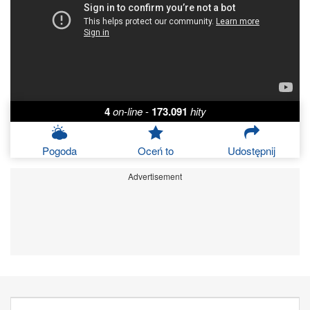
4
on-line
-
173.091
hity
Pogoda
Oceń to
Udostępnij
Advertisement