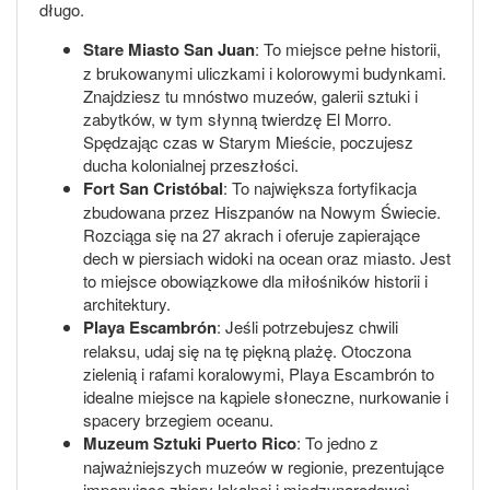
długo.
Stare Miasto San Juan
: To miejsce pełne historii,
z brukowanymi uliczkami i kolorowymi budynkami.
Znajdziesz tu mnóstwo muzeów, galerii sztuki i
zabytków, w tym słynną twierdzę El Morro.
Spędzając czas w Starym Mieście, poczujesz
ducha kolonialnej przeszłości.
Fort San Cristóbal
: To największa fortyfikacja
zbudowana przez Hiszpanów na Nowym Świecie.
Rozciąga się na 27 akrach i oferuje zapierające
dech w piersiach widoki na ocean oraz miasto. Jest
to miejsce obowiązkowe dla miłośników historii i
architektury.
Playa Escambrón
: Jeśli potrzebujesz chwili
relaksu, udaj się na tę piękną plażę. Otoczona
zielenią i rafami koralowymi, Playa Escambrón to
idealne miejsce na kąpiele słoneczne, nurkowanie i
spacery brzegiem oceanu.
Muzeum Sztuki Puerto Rico
: To jedno z
najważniejszych muzeów w regionie, prezentujące
imponujące zbiory lokalnej i międzynarodowej