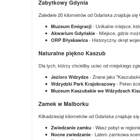
Zabytkowy Gdynia
Zaledwie 20 kilometrów od Gdańska znajduje się G
Muzeum Emigracji
- Unikalne miejsce, któ
Akwarium Gdyńskie
- Miejsce, gdzie możn
ORP Błyskawica
- Historyczny okręt woje
Naturalne piękno Kaszub
Dla tych, którzy chcieliby uciec od miejskiego zgi
Jezioro Wdzydze
- Znane jako "Kaszubskie
Wdzydzki Park Krajobrazowy
- Pełen ści
Muzeum Kaszubskie we Wdzydzach Kis
Zamek w Malborku
Kilkadziesiąt kilometrów od Gdańska znajduje si
Zwiedzanie zamku
- Wasz pobyt w regionie
Nocne zwiedzanie
- Latem zamkowa scener