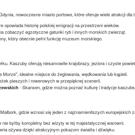
dynia, nowoczesne miasto portowe, które oferuje wiele atrakcji dla 
re opowiada historię polskiej emigracji na przestrzeni wieków.
a zobaczyć egzotyczne gatunki ryb i innych morskich zwierząt.
nny, który obecnie pełni funkcję muzeum morskiego.
ełku, Kaszuby oferują niesamowite krajobrazy, jeziora i czyste powiet
 Morze", idealne miejsce do żeglowania, wędkowania lub kąpieli.
eżek pieszych i rowerowych w przepięknej scenerii.
zewskich
- Skansen, gdzie można poznać kulturę i tradycje kaszubs
ę Malbork, gdzie wznosi się jeden z najznamienitszych europejskic
 nie byłby kompletny bez wizyty w tej majestatycznej warowni.
ia ożywa dzięki atrakcyjnym pokazom światła i dźwięku.