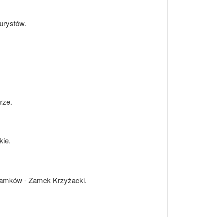
turystów.
rze.
kie.
h zamków - Zamek Krzyżacki.