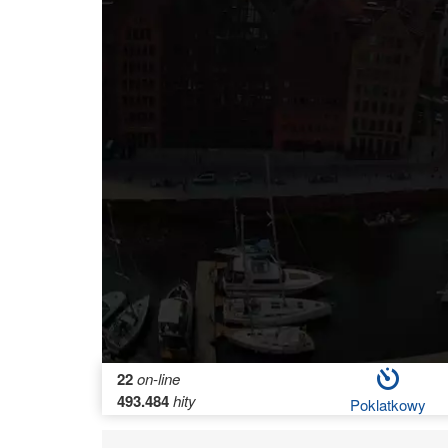
22
on-line
493.484
hity
Poklatkowy