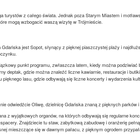
ąga turystów z całego świata. Jednak poza Starym Miastem i motławsk
, które mogą wzbogacić waszą wizytę w Trójmieście.
 Gdańska jest Sopot, słynący z pięknej piaszczystej plaży i najdłu
oczynku.
iązkowy punkt programu, zwłaszcza latem, kiedy można podziwiać b
ny deptak, gdzie można znaleźć liczne kawiarnie, restauracje i butiki
 pięknego lasu, gdzie odbywają się liczne koncerty i wydarzenia kult
ecznie odwiedźcie Oliwę, dzielnicę Gdańska znaną z pięknych parków 
ana z wyjątkowych organów, na których odbywają się regularne konc
spacery. Znajdziecie tu staw, zabytkową zabudowę i oranżerię pełną
snej mieszczące się w dawnym pałacu, z pięknym ogrodem przypa