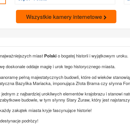
Wszystkie kamery internetowe
z najważniejszych miast
Polski
o bogatej historii i wyjątkowym uroku.
wę doskonale oddaje magię i urok tego historycznego miasta.
anoramę pełną majestatycznych budowli, które od wieków stanowią 
tatyczna Bazylika Mariacka, imponująca Złota Brama czy słynna Fo
 jednym z najbardziej urokliwych elementów krajobrazu i stanowi n
ne zabytkowe budowle, w tym słynny Stary Żuraw, który jest najsta
ażdy zakątek miasta kryje fascynujące historie!
 destynacje podròzy!