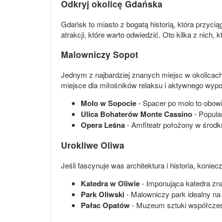
Odkryj okolicę Gdańska
Gdańsk to miasto z bogatą historią, która przyci
atrakcji, które warto odwiedzić. Oto kilka z nich
Malowniczy Sopot
Jednym z najbardziej znanych miejsc w okolicach
miejsce dla miłośników relaksu i aktywnego wyp
Molo w Sopocie
- Spacer po molo to obow
Ulica Bohaterów Monte Cassino
- Popular
Opera Leśna
- Amfiteatr położony w środku
Urokliwe Oliwa
Jeśli fascynuje was architektura i historia, koni
Katedra w Oliwie
- Imponująca katedra zn
Park Oliwski
- Malowniczy park idealny na 
Pałac Opatów
- Muzeum sztuki współcze