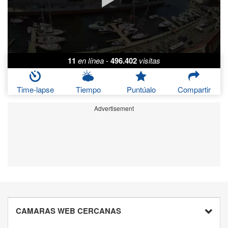
11
en línea
-
496.402
visitas
Time-lapse
Tiempo
Puntúalo
Compartir
Advertisement
CAMARAS WEB CERCANAS