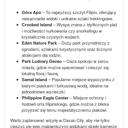
Góra Apo
– To najwyższy szczyt Filipin, oferujący
niesamowite widoki i unikalne szlaki trekkingowe.
Crooked Island
– Wyspa znana z idyllicznych plaż
i możliwości nurkowania czy snorkelingu w
krystalicznie czystych wodach.
Eden Nature Park
– Duży park przyrodniczy z
ogrodami, szlakami turystycznymi oraz licznymi
atrakcjami dla rodzin.
Park Ludowy Davao
– Oaza spokoju w sercu
miasta, gdzie można spacerować i cieszyć się
lokalną florą i fauną.
Samal Island
– Popularne miejsce wypoczynku z
białymi piaskami i turkusową wodą, idealne na
jednodniowe wycieczki.
Philippine Eagle Center
– Miejsce ochrony i
hodowli orła filipińskiego, gdzie można z bliska
przyjrzeć się temu majestatycznemu ptakowi.
Warto zaplanować wizytę w Davao City, aby nie tylko
cieszyć się jego malowniczymi widokami dzięki kamerze