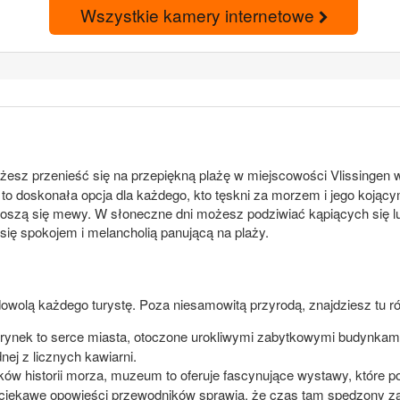
Wszystkie kamery internetowe
z przenieść się na przepiękną plażę w miejscowości Vlissingen w 
st to doskonała opcja dla każdego, kto tęskni za morzem i jego koj
noszą się mewy. W słoneczne dni możesz podziwiać kąpiących się l
się spokojem i melancholią panującą na plaży.
adowolą każdego turystę. Poza niesamowitą przyrodą, znajdziesz tu rów
rynek to serce miasta, otoczone urokliwymi zabytkowymi budynkami.
ej z licznych kawiarni.
ków historii morza, muzeum to oferuje fascynujące wystawy, które p
i ciekawe opowieści przewodników sprawią, że czas tam spędzony z