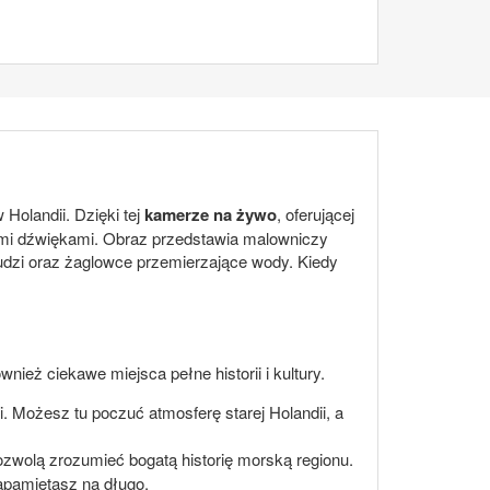
Holandii. Dzięki tej
kamerze na żywo
, oferującej
ącymi dźwiękami. Obraz przedstawia malowniczy
udzi oraz żaglowce przemierzające wody. Kiedy
nież ciekawe miejsca pełne historii i kultury.
 Możesz tu poczuć atmosferę starej Holandii, a
ozwolą zrozumieć bogatą historię morską regionu.
apamiętasz na długo.