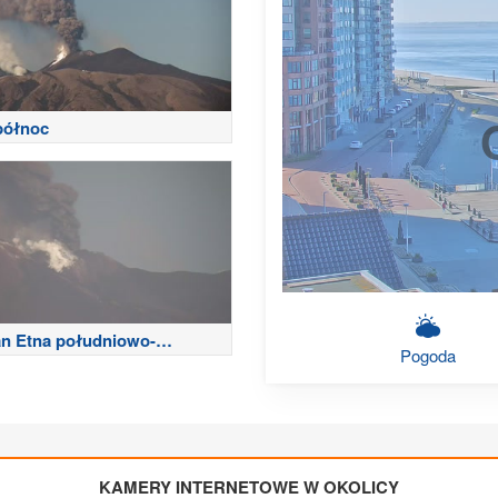
północ
n Etna południowo-
Pogoda
dni
KAMERY INTERNETOWE W OKOLICY