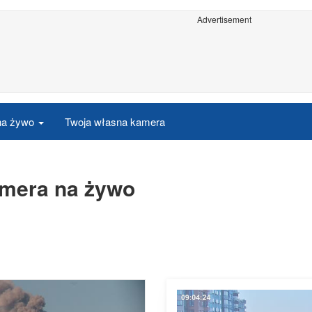
Advertisement
 na żywo
Twoja własna kamera
amera na żywo