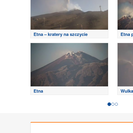
Etna – kratery na szczycie
Etna 
Etna
Wulka
wscho