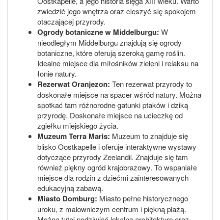
Oostkapelle, a jego historia sięga XIII wieku. Warto
zwiedzić jego wnętrza oraz cieszyć się spokojem
otaczającej przyrody.
Ogrody botaniczne w Middelburgu:
W
nieodległym Middelburgu znajdują się ogrody
botaniczne, które oferują szeroką gamę roślin.
Idealne miejsce dla miłośników zieleni i relaksu na
łonie natury.
Rezerwat Oranjezon:
Ten rezerwat przyrody to
doskonałe miejsce na spacer wśród natury. Można
spotkać tam różnorodne gatunki ptaków i dziką
przyrodę. Doskonałe miejsce na ucieczkę od
zgiełku miejskiego życia.
Muzeum Terra Maris:
Muzeum to znajduje się
blisko Oostkapelle i oferuje interaktywne wystawy
dotyczące przyrody Zeelandii. Znajduje się tam
również piękny ogród krajobrazowy. To wspaniałe
miejsce dla rodzin z dziećmi zainteresowanych
edukacyjną zabawą.
Miasto Domburg:
Miasto pełne historycznego
uroku, z malowniczym centrum i piękną plażą.
Można tutaj podziwiać lokalną architekturę oraz