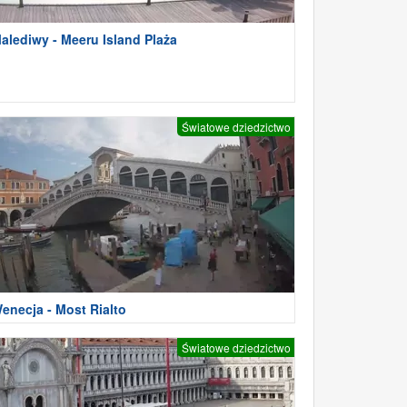
alediwy - Meeru Island Plaża
Światowe dziedzictwo
enecja - Most Rialto
Światowe dziedzictwo