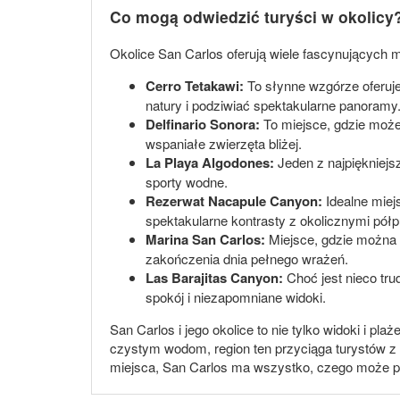
Co mogą odwiedzić turyści w okolicy
Okolice San Carlos oferują wiele fascynujących m
Cerro Tetakawi:
To słynne wzgórze oferuje
natury i podziwiać spektakularne panoramy
Delfinario Sonora:
To miejsce, gdzie może
wspaniałe zwierzęta bliżej.
La Playa Algodones:
Jeden z najpiękniejsz
sporty wodne.
Rezerwat Nacapule Canyon:
Idealne miejs
spektakularne kontrasty z okolicznymi pół
Marina San Carlos:
Miejsce, gdzie można w
zakończenia dnia pełnego wrażeń.
Las Barajitas Canyon:
Choć jest nieco trud
spokój i niezapomniane widoki.
San Carlos i jego okolice to nie tylko widoki i p
czystym wodom, region ten przyciąga turystów z 
miejsca, San Carlos ma wszystko, czego może po