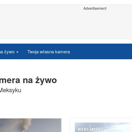
Advertisement
 na żywo
Twoja własna kamera
amera na żywo
 Meksyku