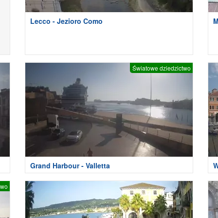
Lecco - Jezioro Como
M
Światowe dziedzictwo
Grand Harbour - Valletta
W
two