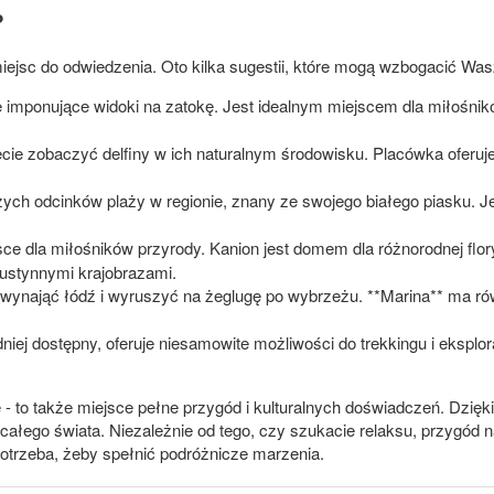
?
iejsc do odwiedzenia. Oto kilka sugestii, które mogą wzbogacić Was
 imponujące widoki na zatokę. Jest idealnym miejscem dla miłośnikó
.
cie zobaczyć delfiny w ich naturalnym środowisku. Placówka oferuj
ych odcinków plaży w regionie, znany ze swojego białego piasku. Jes
ce dla miłośników przyrody. Kanion jest domem dla różnorodnej flory
pustynnymi krajobrazami.
ynająć łódź i wyruszyć na żeglugę po wybrzeżu. **Marina** ma równi
niej dostępny, oferuje niesamowite możliwości do trekkingu i eksplora
laże - to także miejsce pełne przygód i kulturalnych doświadczeń. D
całego świata. Niezależnie od tego, czy szukacie relaksu, przygód
trzeba, żeby spełnić podróżnicze marzenia.