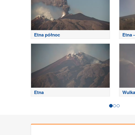
Etna północ
Etna –
Etna
Wulka
wscho