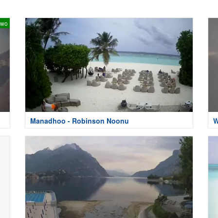
two
Manadhoo - Robinson Noonu
W