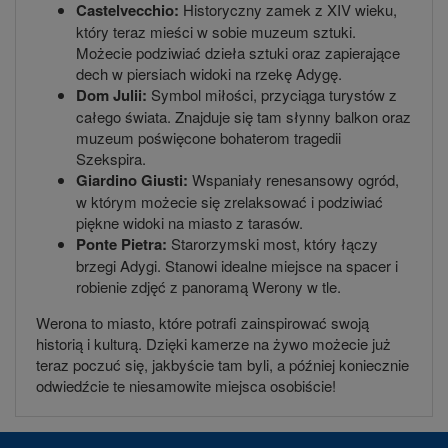
Castelvecchio:
Historyczny zamek z XIV wieku,
który teraz mieści w sobie muzeum sztuki.
Możecie podziwiać dzieła sztuki oraz zapierające
dech w piersiach widoki na rzekę Adygę.
Dom Julii:
Symbol miłości, przyciąga turystów z
całego świata. Znajduje się tam słynny balkon oraz
muzeum poświęcone bohaterom tragedii
Szekspira.
Giardino Giusti:
Wspaniały renesansowy ogród,
w którym możecie się zrelaksować i podziwiać
piękne widoki na miasto z tarasów.
Ponte Pietra:
Starorzymski most, który łączy
brzegi Adygi. Stanowi idealne miejsce na spacer i
robienie zdjęć z panoramą Werony w tle.
Werona to miasto, które potrafi zainspirować swoją
historią i kulturą. Dzięki kamerze na żywo możecie już
teraz poczuć się, jakbyście tam byli, a później koniecznie
odwiedźcie te niesamowite miejsca osobiście!