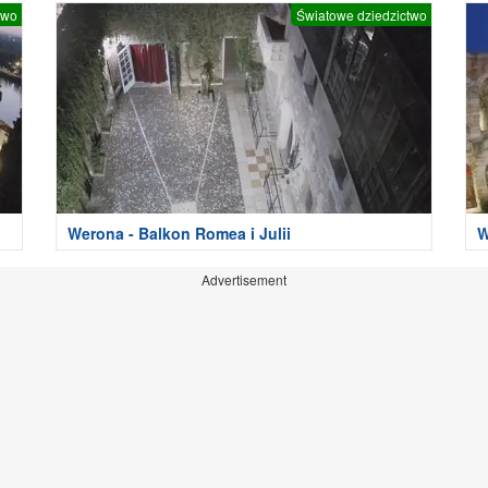
two
Światowe dziedzictwo
Werona - Balkon Romea i Julii
W
Advertisement