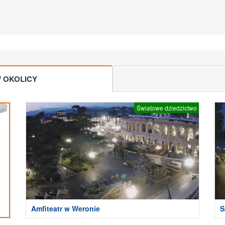
 OKOLICY
Światowe dziedzictwo
Amfiteatr w Weronie
S