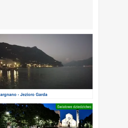
argnano - Jezioro Garda
Światowe dziedzictwo