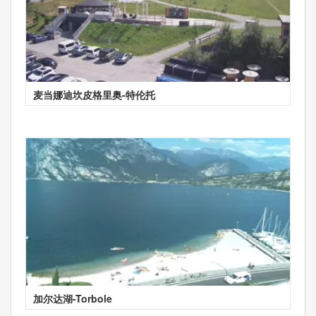
麦当娜迪坎皮格里奥-特伦托
加尔达湖-Torbole