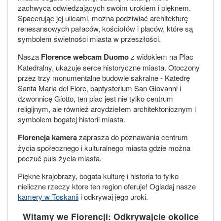
zachwyca odwiedzających swoim urokiem i pięknem.
Spacerując jej ulicami, można podziwiać architekturę
renesansowych pałaców, kościołów i placów, które są
symbolem świetności miasta w przeszłości.
Nasza
Florence webcam Duomo
z widokiem na Plac
Katedralny, ukazuje serce historyczne miasta. Otoczony
przez trzy monumentalne budowle sakralne - Katedrę
Santa Maria del Fiore, baptysterium San Giovanni i
dzwonnicę Giotto, ten plac jest nie tylko centrum
religijnym, ale również arcydziełem architektonicznym i
symbolem bogatej historii miasta.
Florencja kamera
zaprasza do poznawania centrum
życia społecznego i kulturalnego miasta gdzie można
poczuć puls życia miasta.
Piękne krajobrazy, bogata kulturę i historia to tylko
nieliczne rzeczy ktore ten region oferuje! Ogladaj nasze
kamery w Toskanii
i odkrywaj jego uroki.
Witamy we Florencji: Odkrywajcie okolice