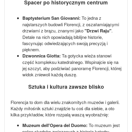
Spacer po historycznym centrum
Baptysterium San Giovanni:
To jedna z
najstarszych budowli Florencji, z oszałamiającymi
drzwiami z brązu, znanymi jako
"Drzwi Raju"
.
Detale na nich opowiadają biblijne historie,
fascynując odwiedzających swoją precyzją i
pięknem.
Dzwonnica Giotta:
Ta gotycka wieża stanowi
część kompleksu katedralnego. Wspinajcie się na
jej szczyt, aby podziwiać panoramę Florencji, której
widok zniewoli każdą duszę.
Sztuka i kultura zawsze blisko
Florencja to dom dla wielu znakomitych muzeów i galerii.
Każdy miłośnik sztuki znajdzie tu coś dla siebie, a oto
kilka przykładów, które rozpalą waszą wyobraźnię:
Muzeum dell'Opera del Duomo:
To muzeum jest
pełne skarbów związanych z historią katedry.