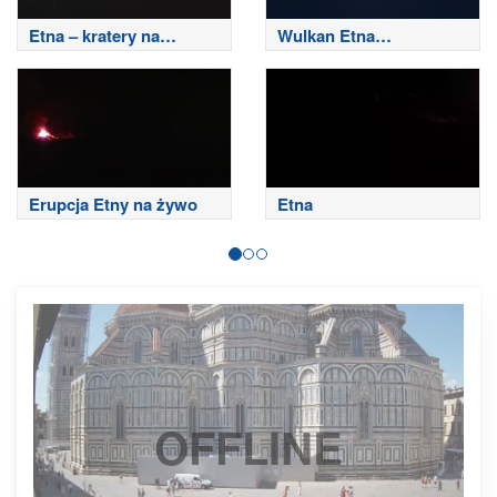
Etna – kratery na
Wulkan Etna
szczycie
południowo-wschodni
Erupcja Etny na żywo
Etna
OFFLINE