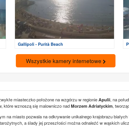
Gallipoli - Purità Beach
P
Wszystkie kamery internetowe
niezwykłe miasteczko położone na wzgórzu w regionie
Apulii
, na poł
w, które wznoszą się malowniczo nad
Morzem Adriatyckim
, tworzą
 na miasto pozwala na odkrywanie unikalnego krajobrazu białych 
tarożytnych, a ślady jej przeszłości można odnaleźć w wąskich uli