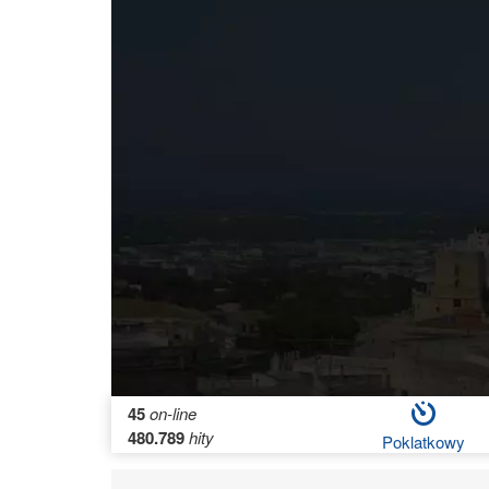
45
on-line
480.789
hity
Poklatkowy