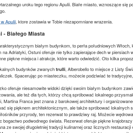
arzalnego uroku tego regionu Apulii. Białe miasto, wznoszące si
go.
w Apulii
, ktore zostawia w Tobie niezapomniane wrazenia.
 - Białego Miasta
rakterystycznym białym budynkom, to perła południowych Włoch, kt
Adriatyki, Ostuni oferuje nie tylko zapierające dech w piersiach wid
ne piękne miejsca i atrakcje, które warto odwiedzić. Oto kilka propoz
nikalnych budynków zwanych
trulli
, Alberobello to miejsce z Listy
liczek. Spacerując po miasteczku, możecie podziwiać te tradycyjne
zko oferuje niesamowite widoki dzięki swoim białym budynkom zaw
ażowania, ale też dla tych, którzy chcą spróbować lokalnego przysm
i, Martina Franca jest znana z barokowej architektury i organizowan
wać się pięknem architektonicznym, ale także spróbować lokalnych s
miłośników przyrody, ten rezerwat to prawdziwy raj. Możecie wędrow
 bogactwo podwodnego świata. Rezerwat oferuje piękne krajobrazy i
na ze swojej długoletniej tradycji kulinarnej oraz licznych restauracj