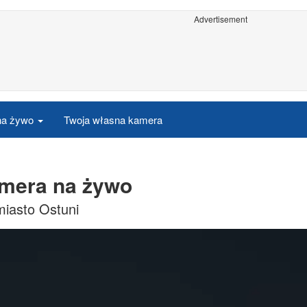
Advertisement
 na żywo
Twoja własna kamera
amera na żywo
miasto Ostuni