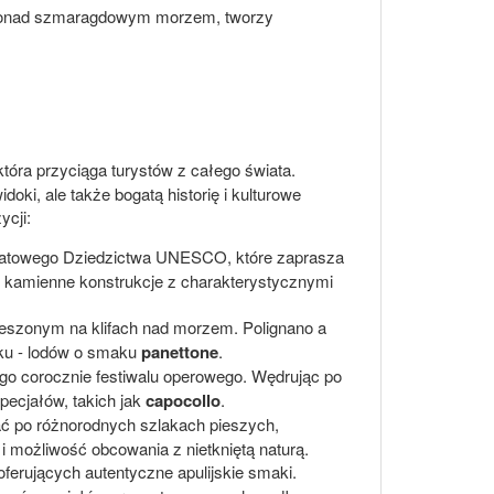
ę ponad szmaragdowym morzem, tworzy
óra przyciąga turystów z całego świata.
oki, ale także bogatą historię i kulturowe
ycji:
 Światowego Dziedzictwa UNESCO, które zaprasza
, kamienne konstrukcje z charakterystycznymi
ieszonym na klifach nad morzem. Polignano a
aku - lodów o smaku
panettone
.
ego corocznie festiwalu operowego. Wędrując po
pecjałów, takich jak
capocollo
.
ać po różnorodnych szlakach pieszych,
 możliwość obcowania z nietkniętą naturą.
i oferujących autentyczne apulijskie smaki.