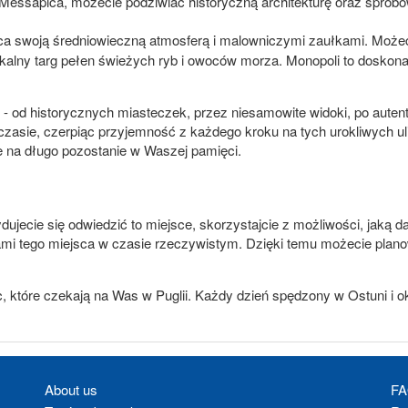
e Messapica, możecie podziwiać historyczną architekturę oraz spr
a swoją średniowieczną atmosferą i malowniczymi zaułkami. Możec
alny targ pełen świeżych ryb i owoców morza. Monopoli to doskonałe
ń - od historycznych miasteczek, przez niesamowite widoki, po aute
zasie, czerpiąc przyjemność z każdego kroku na tych urokliwych ul
e na długo pozostanie w Waszej pamięci.
ydujecie się odwiedzić to miejsce, skorzystajcie z możliwości, jaką
okami tego miejsca w czasie rzeczywistym. Dzięki temu możecie plan
tóre czekają na Was w Puglii. Każdy dzień spędzony w Ostuni i okol
About us
F