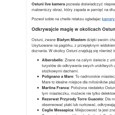
Ostuni live kamera
pozwala doświadczyć niepowt
malowniczy obraz, który zapada w pamięć na dłu
Pozwol sobie na chwile relaksu ogladajac
kamery 
Odkrywajcie magię w okolicach Ostuni
Ostuni, zwane
Białym Miastem
dzięki swoim cha
Usytuowane na pagórku, z przepięknym widokiem na 
doznania. W okolicy Ostuni znajdują się również in
Alberobello
: Znane na całym świecie z u
turystów do odkrywania swych urokliwych u
stożkowymi dachami.
Polignano a Mare
: To nadmorskie miastec
Mare to idealne miejsce dla miłośników pl
Martina Franca
: Położona niedaleko Ostun
tym miasteczku, możecie nie tylko delekto
Rezerwat Przyrody Torre Guaceto
: Dla 
obserwować ptaki lub nurkować, odkrywając
Ceglie Messapica
: Miejscowość ta jest zna