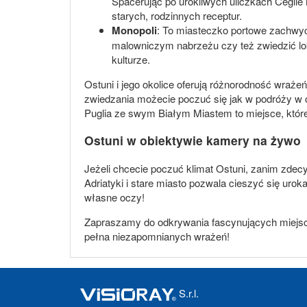
Spacerując po urokliwych uliczkach Cegli
starych, rodzinnych receptur.
Monopoli
: To miasteczko portowe zachwyc
malowniczym nabrzeżu czy też zwiedzić lok
kulturze.
Ostuni i jego okolice oferują różnorodność wraże
zwiedzania możecie poczuć się jak w podróży w c
Puglia ze swym Białym Miastem to miejsce, któr
Ostuni w obiektywie kamery na żywo
Jeżeli chcecie poczuć klimat Ostuni, zanim zdec
Adriatyki i stare miasto pozwala cieszyć się ur
własne oczy!
Zapraszamy do odkrywania fascynujących miejsc, k
pełna niezapomnianych wrażeń!
S.r.l.