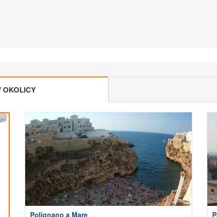
 OKOLICY
Polignano a Mare
P