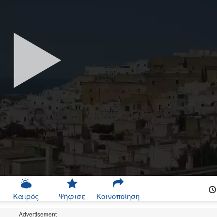
Καιρός
Ψήφισε
Κοινοποίηση
Advertisement