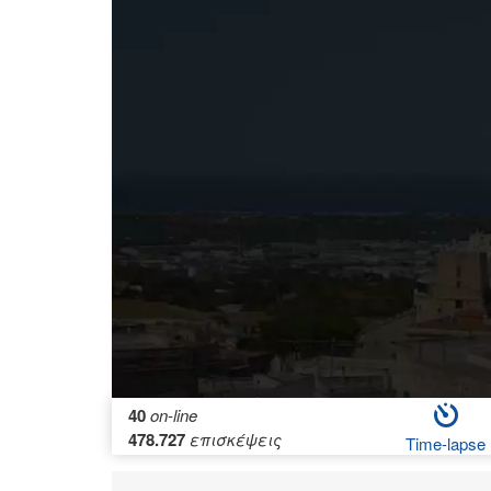
40
on-line
478.727
επισκέψεις
Time-lapse