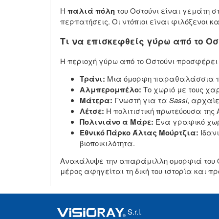
Η
παλιά πόλη
του Οστούνι είναι γεμάτη σ
περπατήσεις. Οι ντόπιοι είναι φιλόξενοι 
Τι να επισκεφθείς γύρω από το Οσ
Η περιοχή γύρω από το Οστούνι προσφέρει 
Τράνι:
Μια όμορφη παραθαλάσσια πόλ
Αλμπερομπέλο:
Το χωριό με τους χα
Μάτερα:
Γνωστή για τα
Sassi
, αρχαί
Λέτσε:
Η πολιτιστική πρωτεύουσα της 
Πολινιάνο α Μάρε:
Ένα γραφικό χωρι
Εθνικό Πάρκο Άλτας Μούρτζια:
Ιδανι
βιοποικιλότητα.
Ανακάλυψε την απαράμιλλη ομορφιά του Οσ
μέρος αφηγείται τη δική του ιστορία και π
S.r.l.