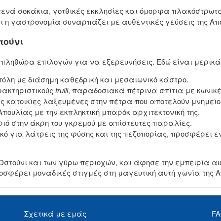
τενά σοκάκια, γοτθικές εκκλησίες και όμορφα πλακόστρωτα
και η γαστρονομία συναρπάζει με αυθεντικές γεύσεις της Απ
τούνι
πληθώρα επιλογών για να εξερευνήσεις. Εδώ είναι μερικά 
η με διάσημη καθεδρική και μεσαιωνικό κάστρο.
ρακτηριστικούς
trulli
, παραδοσιακά πέτρινα σπίτια με κωνικέ
ες κατοικίες λαξευμένες στην πέτρα που αποτελούν μνημεί
Απουλίας με την εκπληκτική μπαρόκ αρχιτεκτονική της.
ό στην άκρη του γκρεμού με απίστευτες παραλίες.
κό για λάτρεις της φύσης και της πεζοπορίας, προσφέρει 
τούνι και των γύρω περιοχών, και άφησε την εμπειρία αυτ
ροσφέρει μοναδικές στιγμές στη μαγευτική αυτή γωνία της 
Σχετικά με εμάς
F