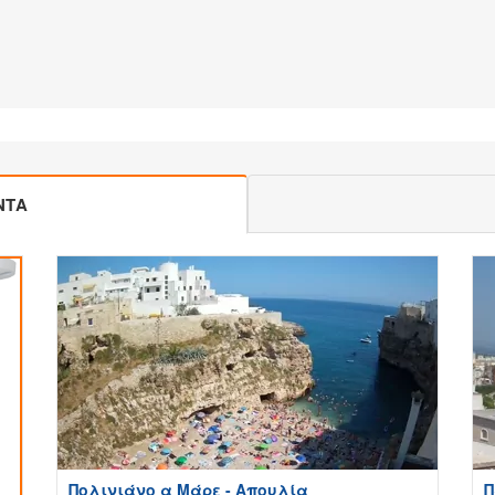
ΝΤΑ
Πολινιάνο α Μάρε - Απουλία
Π