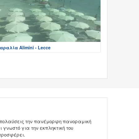
αραλία Alimini - Lecce
α απολαύσεις την πανέμορφη πανοραμική
ι γνωστό για την εκπληκτική του
 προσφέρει.