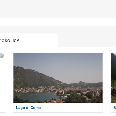
 OKOLICY
Lago di Como
S