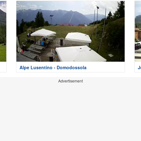
Alpe Lusentino - Domodossola
J
Advertisement