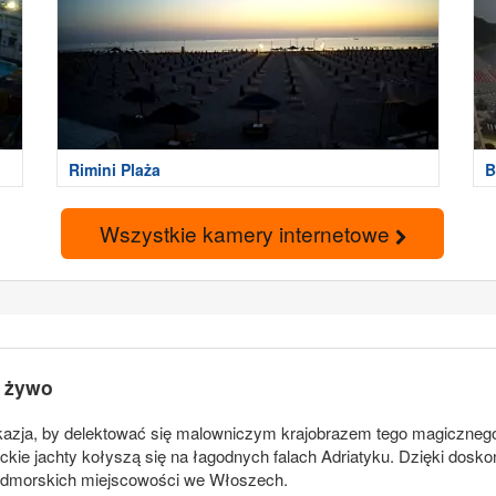
Rimini Plaża
B
Wszystkie kamery internetowe
a żywo
kazja, by delektować się malowniczym krajobrazem tego magiczneg
ckie jachty kołyszą się na łagodnych falach Adriatyku. Dzięki dosk
nadmorskich miejscowości we Włoszech.