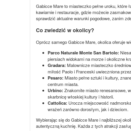
Gabicce Mare to miasteczko pełne uroku, które łą
kawiarnie i restauracje, gdzie możecie zasmakow
sprawdzić aktualne warunki pogodowe, zanim zdecy
Co zwiedzić w okolicy?
Oprócz samego Gabicce Mare, okolica oferuje wie
Parco Naturale Monte San Bartolo:
Niesa
piersiach widokami na morze i okoliczne kr
Gradara:
Malownicze miasteczko średniowi
miłość Paolo i Franceski uwieczniona prze
Pesaro:
Miasto pełne sztuki i kultury, zn
centrum miasta.
Urbino:
Znakomite miasto renesansowe, wp
skarbnicę włoskiej kultury i historii.
Cattolica:
Urocza miejscowość nadmorska z 
wrażeń zarówno dorosłym, jak i dzieciom.
Wybierając się do Gabicce Mare i najbliższej oko
autentyczną kuchnię. Każda z tych atrakcji zas