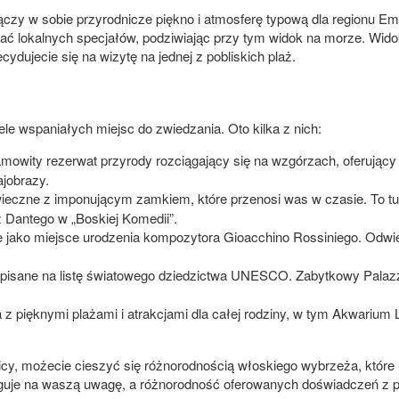
czy w sobie przyrodnicze piękno i atmosferę typową dla regionu Emi
ać lokalnych specjałów, podziwiając przy tym widok na morze. Wido
dujecie się na wizytę na jednej z pobliskich plaż.
le wspaniałych miejsc do zwiedzania. Oto kilka z nich:
mowity rezerwat przyrody rozciągający się na wzgórzach, oferujący 
ajobrazy.
eczne z imponującym zamkiem, które przenosi was w czasie. To tut
z Dantego w „Boskiej Komedii”.
ane jako miejsce urodzenia kompozytora Gioacchino Rossiniego. Odw
isane na listę światowego dziedzictwa UNESCO. Zabytkowy Palazzo
pięknymi plażami i atrakcjami dla całej rodziny, w tym Akwarium 
licy, możecie cieszyć się różnorodnością włoskiego wybrzeża, które ł
ługuje na waszą uwagę, a różnorodność oferowanych doświadczeń z