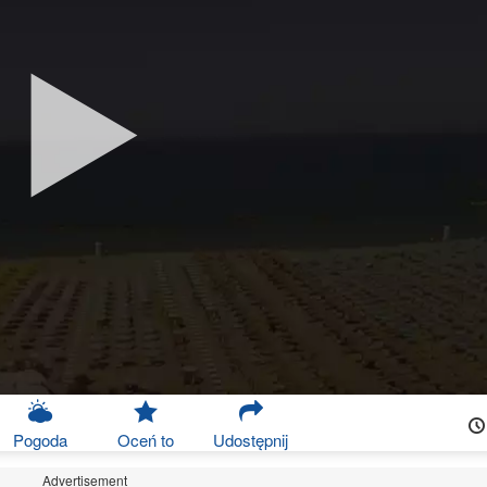
Pogoda
Oceń to
Udostępnij
Advertisement