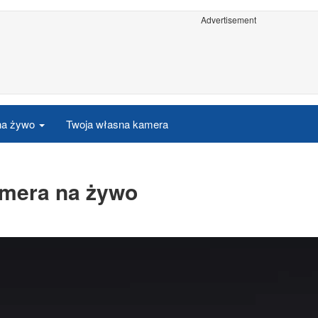
Advertisement
 na żywo
Twoja własna kamera
amera na żywo