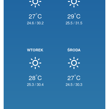
°
°
27
C
29
C
24.6
/
30.2
25.5
/
31.5
WTOREK
ŚRODA
°
°
28
C
27
C
25.3
/
30.4
24.5
/
30.3