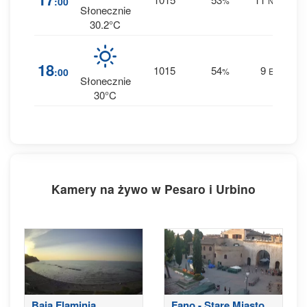
:00
%
NE
0 m
Słonecznie
30.2°C
2
18
1015
54
9
:00
%
E
0 m
Słonecznie
30°C
Kamery na żywo w Pesaro i Urbino
Baia Flaminia
Fano - Stare Miasto