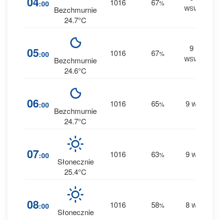
04
1016
67
:00
%
WSW
0 m
Bezchmurnie
24.7°C
9
5
05
1016
67
:00
%
WSW
0 m
Bezchmurnie
24.6°C
5
06
1016
65
9
:00
%
W
0 m
Bezchmurnie
24.7°C
4
07
1016
63
9
:00
%
W
0 m
Słonecznie
25.4°C
3
08
1016
58
8
:00
%
W
0 m
Słonecznie