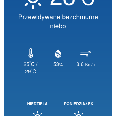
Przewidywane bezchmurne
niebo
°
25
C /
53
3.6
%
Km/h
°
29
C
NIEDZIELA
PONIEDZIAŁEK