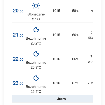
3
20
1015
58
1
:00
%
NE
0 m
Słonecznie
27°C
5
5
21
1015
66
:00
%
SSW
0 m
Bezchmurnie
26.2°C
7
5
22
1016
66
:00
%
WSW
0 m
Bezchmurnie
25.9°C
5
23
1016
67
7
:00
%
SW
0 m
Bezchmurnie
25.4°C
Jutro