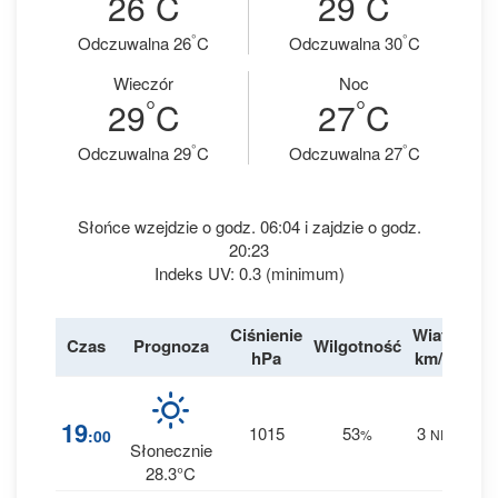
26
C
29
C
°
°
Odczuwalna 26
C
Odczuwalna 30
C
Wieczór
Noc
°
°
29
C
27
C
°
°
Odczuwalna 29
C
Odczuwalna 27
C
Słońce wzejdzie o godz. 06:04 i zajdzie o godz.
20:23
Indeks UV: 0.3 (minimum)
Ciśnienie
Wiatr
Czas
Prognoza
Wilgotność
Des
hPa
km/h
2
19
1015
53
3
:00
%
NE
0 m
Słonecznie
28.3°C