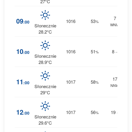
27°C
7
2
09
1016
53
:00
%
WNW
0 m
Słonecznie
28.2°C
2
10
1016
51
8
:00
%
--
0 m
Słonecznie
28.9°C
17
3
11
1017
58
:00
%
NNW
0 m
Słonecznie
29°C
3
12
1017
56
19
:00
%
--
0 m
Słonecznie
29.6°C