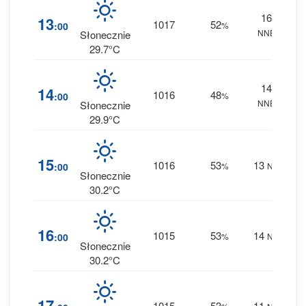
16
2
13
1017
52
:00
%
NNE
0 m
Słonecznie
29.7°C
14
1
14
1016
48
:00
%
NNE
0 m
Słonecznie
29.9°C
2
15
1016
53
13
:00
%
NE
0 m
Słonecznie
30.2°C
2
16
1015
53
14
:00
%
NE
0 m
Słonecznie
30.2°C
2
17
1015
53
11