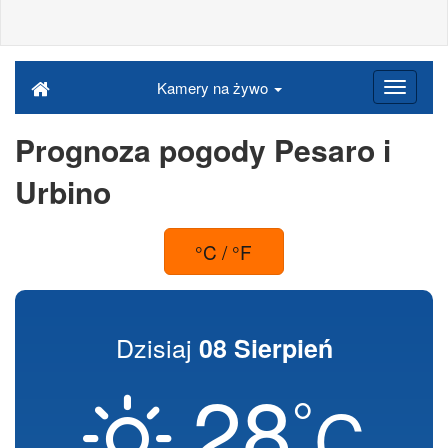
Kamery na żywo
Prognoza pogody Pesaro i
Urbino
°C / °F
Dzisiaj
08 Sierpień
28
°
C