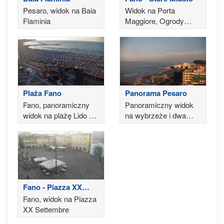
Pesaro, widok na Baia
Widok na Porta
Flaminia
Maggiore, Ogrody
Pincio, Łuk Augusta w
Fano
Plaża Fano
Panorama Pesaro
Fano, panoramiczny
Panoramiczny widok
widok na plażę Lido di
na wybrzeże i dwa
Fano
mola w Pesaro
Fano - Piazza XX
Settembre
Fano, widok na Piazza
XX Settembre