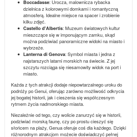
Boccadasse
: Urocza, malownicza rybacka
dzielnica z kolorowymi domkami i romantyczną
atmosferą. Idealne miejsce na spacer i zrobienie
kilku zdjęć.
Castello d'Albertis
: Muzeum światowych kultur
mieszczące się w imponującym zamku, skąd
można podziwiać panoramiczne widoki na miasto i
wybrzeże.
Lanterna di Genova
: Symbol miasta i jedna z
najstarszych latarni morskich na świecie. Z jej
szczytu rozciąga się niesamowity widok na port i
miasto.
Każda z tych atrakcji dodaje niepowtarzalnego uroku do
podróży po Genui, oferując zarówno możliwość odkrycia
jej bogatej historii, jak i cieszenia się współczesnym
rytmem życia nadmorskiego miasta.
Niezależnie od tego, czy wolicie zanurzyć się w historii,
podziwiać morską faunę, czy po prostu cieszyć się
słońcem na plaży, Genua oferuje coś dla każdego. Dzięki
różnorodnym atrakcjom możecie doświadczyć pełnej