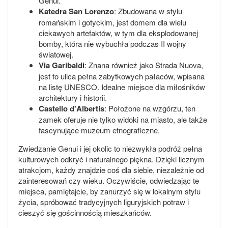
Genui.
Katedra San Lorenzo
: Zbudowana w stylu
romańskim i gotyckim, jest domem dla wielu
ciekawych artefaktów, w tym dla eksplodowanej
bomby, która nie wybuchła podczas II wojny
światowej.
Via Garibaldi
: Znana również jako Strada Nuova,
jest to ulica pełna zabytkowych pałaców, wpisana
na listę UNESCO. Idealne miejsce dla miłośników
architektury i historii.
Castello d'Albertis
: Położone na wzgórzu, ten
zamek oferuje nie tylko widoki na miasto, ale także
fascynujące muzeum etnograficzne.
Zwiedzanie Genui i jej okolic to niezwykła podróż pełna
kulturowych odkryć i naturalnego piękna. Dzięki licznym
atrakcjom, każdy znajdzie coś dla siebie, niezależnie od
zainteresowań czy wieku. Oczywiście, odwiedzając te
miejsca, pamiętajcie, by zanurzyć się w lokalnym stylu
życia, spróbować tradycyjnych liguryjskich potraw i
cieszyć się gościnnością mieszkańców.