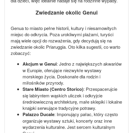
dla dzieci, więc idealnie nadaje się na rodzinne wypady.
Zwiedzanie okolic Genui
Genua to miasto pełne historii, kultury i niesamowitych
miejsc do odkrycia. Poza urokliwymi plażami, turyści
mają wiele opcji do rozważenia, gdy decydują się na
zwiedzanie okolic Priaruggia. Oto kilka sugestii, co warto
zobaczyć:
Akcjum w Genui
: Jedno z największych akwariów
w Europie, oferujące niezwykłe wystawy
morskiego życia. Doskonałe dla rodzin i
miłośników przyrody.
Stare Miasto (Centro Storico)
: Przespacerujcie
się labiryntem wąskich uliczek i odkryjcie
średniowieczną architekturę, małe sklepiki i lokalne
knajpki serwujące tradycyjne potrawy.
Palazzo Ducale
: Imponujący pałac, który często
organizuje wystawy sztuki, koncerty oraz inne
wydarzenia kulturalne. Jest sercem kulturalnym