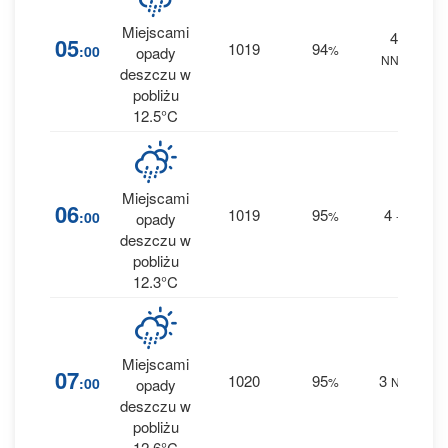
Miejscami
4
4
05
1019
94
:00
%
opady
NNE
0.2
deszczu w
pobliżu
12.5°C
Miejscami
6
06
1019
95
4
:00
%
--
opady
0.7
deszczu w
pobliżu
12.3°C
Miejscami
4
07
1020
95
3
:00
%
NE
opady
0.3
deszczu w
pobliżu
12.6°C