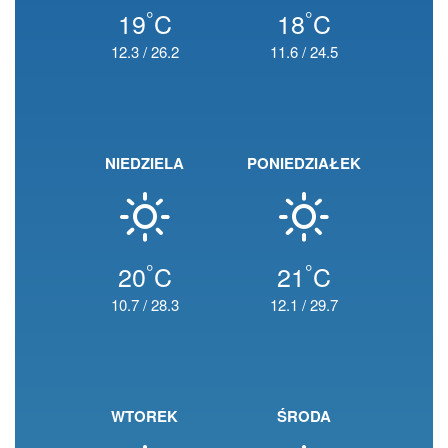
°
°
19
C
18
C
12.3
/
26.2
11.6
/
24.5
NIEDZIELA
PONIEDZIAŁEK
°
°
20
C
21
C
10.7
/
28.3
12.1
/
29.7
WTOREK
ŚRODA