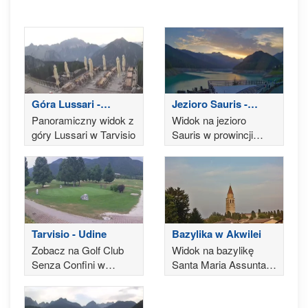
Góra Lussari -
Jezioro Sauris -
Tarvisio
Udine
Panoramiczny widok z
Widok na jezioro
góry Lussari w Tarvisio
Sauris w prowincji
Udine
Tarvisio - Udine
Bazylika w Akwilei
Zobacz na Golf Club
Widok na bazylikę
Senza Confini w
Santa Maria Assunta w
Tarvisio
Akwilei