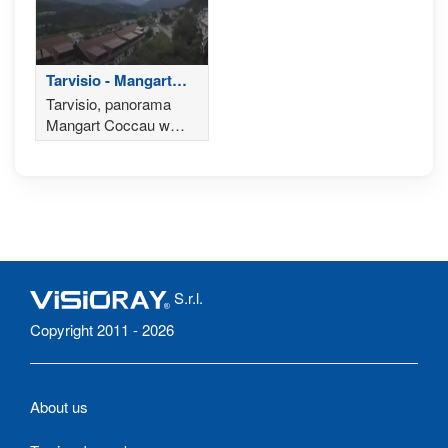
Tarvisio - Mangart
Coccau
Tarvisio, panorama
Mangart Coccau w
Alpach Julijskich
S.r.l.
Copyright 2011 - 2026
About us