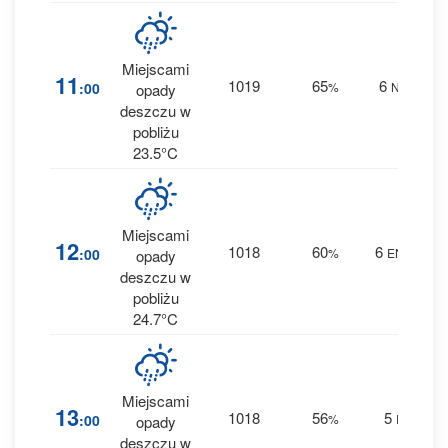
Miejscami
3
11
1019
65
6
:00
%
NE
opady
0.5
deszczu w
pobliżu
23.5°C
Miejscami
4
12
1018
60
6
:00
%
ENE
opady
0.6
deszczu w
pobliżu
24.7°C
Miejscami
4
13
1018
56
5
:00
%
E
opady
0.8
deszczu w