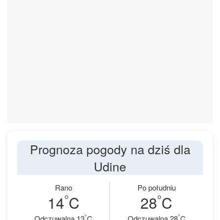
Prognoza pogody na dziś dla
Udine
Rano
Po południu
°
°
14
C
28
C
°
°
Odczuwalna 13
C
Odczuwalna 28
C