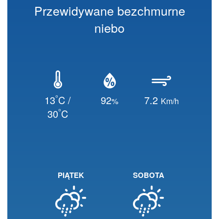
Przewidywane bezchmurne
niebo
°
13
C /
92
7.2
%
Km/h
°
30
C
PIĄTEK
SOBOTA