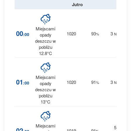
Jutro
Miejscami
3
00
1020
93
3
:00
%
NW
opady
0.1
deszczu w
pobliżu
12.8°C
Miejscami
2
01
1020
91
3
:00
%
NW
opady
0 
deszczu w
pobliżu
13°C
Miejscami
5
3
02
1019
91
%