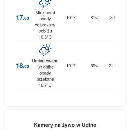
Miejscami
4
17
1017
81
3
:00
%
SE
opady
0.4
deszczu w
pobliżu
16.3°C
Umiarkowane
7
18
1017
89
2
:00
%
ENE
lub obfite
3 
opady
przelotne
16.7°C
Kamery na żywo w Udine