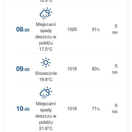
Miejscami
5
2
08
1020
91
:00
%
opady
NNE
0 
deszczu w
pobliżu
17.5°C
5
1
09
1019
83
:00
%
NNE
0 
Słonecznie
19.8°C
Miejscami
6
5
10
1019
71
:00
%
opady
NNE
0.8
deszczu w
pobliżu
21.8°C