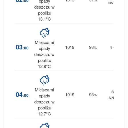
:00
opady
NNW
0.1
deszczu w
pobliżu
13.1°C
Miejscami
4
03
1019
93
4
:00
%
--
opady
0.2
deszczu w
pobliżu
12.8°C
Miejscami
5
3
04
1019
93
:00
%
opady
NNE
0.1
deszczu w
pobliżu
12.7°C