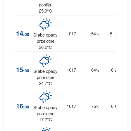
pobliżu
25.9°C
5
14
1017
54
5
:00
%
ESE
Słabe opady
1.1
przelotne
26.2°C
3
15
1017
64
6
:00
%
SE
Słabe opady
0.4
przelotne
24.7°C
5
16
1017
75
6
:00
%
SE
Słabe opady
1.3
przelotne
17.7°C