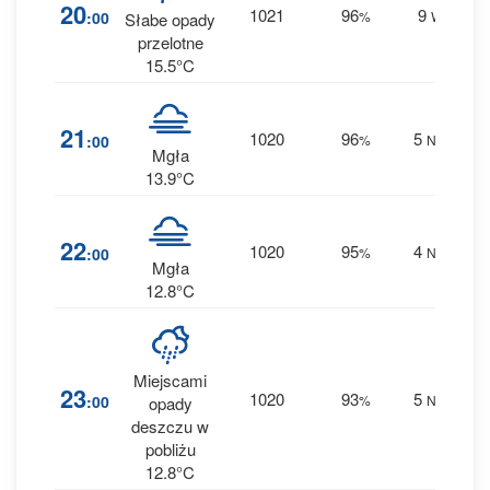
7
20
1021
96
9
:00
%
W
Słabe opady
1.1
przelotne
15.5°C
3
21
1020
96
5
:00
%
NW
0 
Mgła
13.9°C
2
22
1020
95
4
:00
%
NW
0 
Mgła
12.8°C
Miejscami
3
23
1020
93
5
:00
%
NW
opady
0 
deszczu w
pobliżu
12.8°C