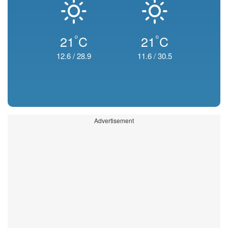
°
°
21
C
21
C
12.6
/
28.9
11.6
/
30.5
Advertisement