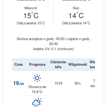
Wieczór
Noc
°
°
15
C
14
C
°
°
Odczuwalna 15
C
Odczuwalna 14
C
Słońce wzejdzie o godz. 05:53 i zajdzie o godz.
20:30
Indeks UV: 0.1 (minimum)
Ciśnienie
Wiatr
Czas
Prognoza
Wilgotność
Des
hPa
km/h
7
1
19
1019
92
:00
%
WNW
0 
Słonecznie
15.8°C