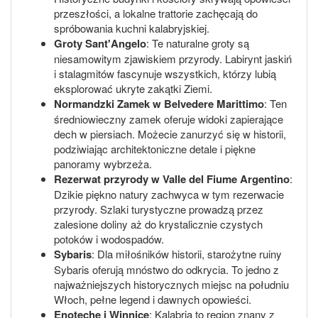
przeszłości, a lokalne trattorie zachęcają do
spróbowania kuchni kalabryjskiej.
Groty Sant'Angelo
: Te naturalne groty są
niesamowitym zjawiskiem przyrody. Labirynt jaskiń
i stalagmitów fascynuje wszystkich, którzy lubią
eksplorować ukryte zakątki Ziemi.
Normandzki Zamek w Belvedere Marittimo
: Ten
średniowieczny zamek oferuje widoki zapierające
dech w piersiach. Możecie zanurzyć się w historii,
podziwiając architektoniczne detale i piękne
panoramy wybrzeża.
Rezerwat przyrody w Valle del Fiume Argentino
:
Dzikie piękno natury zachwyca w tym rezerwacie
przyrody. Szlaki turystyczne prowadzą przez
zalesione doliny aż do krystalicznie czystych
potoków i wodospadów.
Sybaris
: Dla miłośników historii, starożytne ruiny
Sybaris oferują mnóstwo do odkrycia. To jedno z
najważniejszych historycznych miejsc na południu
Włoch, pełne legend i dawnych opowieści.
Enoteche i Winnice
: Kalabria to region znany z