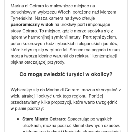
Marina di Cetraro to malownicze miejsce na
południowym wybrzeżu Włoch, położone nad Morzem
Tyrreńskim. Nasza kamera na żywo oferuje
panoramiczny widok
na urokliwy port i imponujące
stosy Cetraro. To miejsce, gdzie morze spotyka się z
lądem w harmonijnej symfonii natury.
Port
tętni życiem,
pełen kolorowych łodzi rybackich i eleganckich jachtów,
które kołyszą się w rytmie fal. Słoneczna pogoda i szum
morza tworzą idealne warunki do relaksu i kontemplacji
piękna otaczającej przyrody.
Co mogą zwiedzić turyści w okolicy?
Wybierając się do Marina di Cetraro, można skorzystać z
wielu atrakcji i odkryć urok tego regionu. Poniżej
przedstawiamy kilka propozycji, które warto uwzględnić
w planie podróży:
Stare Miasto Cetraro
: Spacerując po wąskich
uliczkach, można poczuć klimat dawnych czasów.
Historyczne budynki i kościoły skrywają opowieści