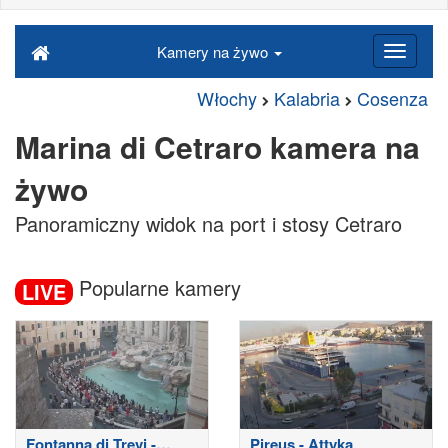
Kamery na żywo
Włochy
Kalabria
Cosenza
Marina di Cetraro kamera na
żywo
Panoramiczny widok na port i stosy Cetraro
Popularne kamery
LIVE
Fontanna di Trevi -
Pireus - Attyka