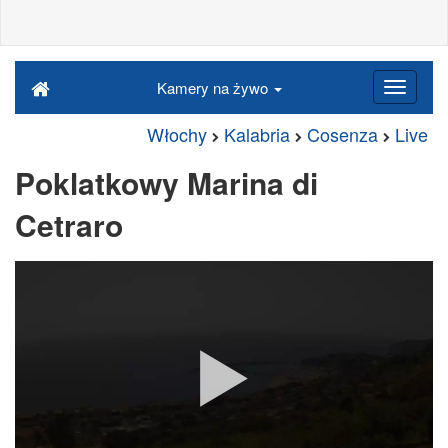
Kamery na żywo
Włochy
Kalabria
Cosenza
Live
Poklatkowy Marina di
Cetraro