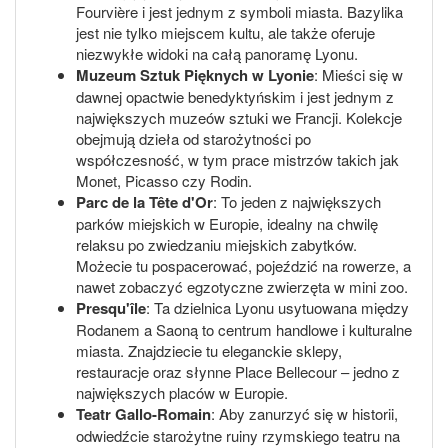
Fourvière i jest jednym z symboli miasta. Bazylika
jest nie tylko miejscem kultu, ale także oferuje
niezwykłe widoki na całą panoramę Lyonu.
Muzeum Sztuk Pięknych w Lyonie
: Mieści się w
dawnej opactwie benedyktyńskim i jest jednym z
największych muzeów sztuki we Francji. Kolekcje
obejmują dzieła od starożytności po
współczesność, w tym prace mistrzów takich jak
Monet, Picasso czy Rodin.
Parc de la Tête d'Or
: To jeden z największych
parków miejskich w Europie, idealny na chwilę
relaksu po zwiedzaniu miejskich zabytków.
Możecie tu pospacerować, pojeździć na rowerze, a
nawet zobaczyć egzotyczne zwierzęta w mini zoo.
Presqu'île
: Ta dzielnica Lyonu usytuowana między
Rodanem a Saoną to centrum handlowe i kulturalne
miasta. Znajdziecie tu eleganckie sklepy,
restauracje oraz słynne Place Bellecour – jedno z
największych placów w Europie.
Teatr Gallo-Romain
: Aby zanurzyć się w historii,
odwiedźcie starożytne ruiny rzymskiego teatru na