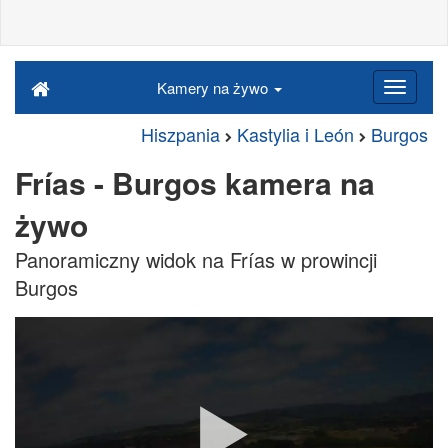
Kamery na żywo
Hiszpania
Kastylia i León
Burgos
Frías - Burgos kamera na
żywo
Panoramiczny widok na Frías w prowincji
Burgos