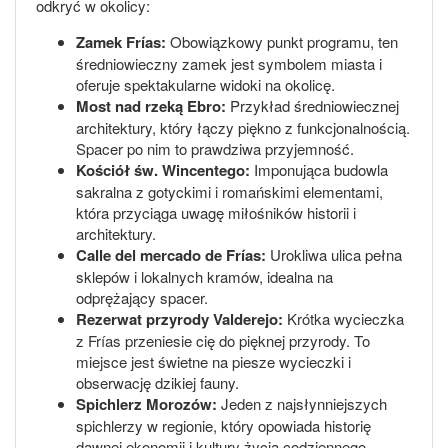
odkryć w okolicy:
Zamek Frías:
Obowiązkowy punkt programu, ten
średniowieczny zamek jest symbolem miasta i
oferuje spektakularne widoki na okolicę.
Most nad rzeką Ebro:
Przykład średniowiecznej
architektury, który łączy piękno z funkcjonalnością.
Spacer po nim to prawdziwa przyjemność.
Kościół św. Wincentego:
Imponująca budowla
sakralna z gotyckimi i romańskimi elementami,
która przyciąga uwagę miłośników historii i
architektury.
Calle del mercado de Frías:
Urokliwa ulica pełna
sklepów i lokalnych kramów, idealna na
odprężający spacer.
Rezerwat przyrody Valderejo:
Krótka wycieczka
z Frías przeniesie cię do pięknej przyrody. To
miejsce jest świetne na piesze wycieczki i
obserwację dzikiej fauny.
Spichlerz Morozów:
Jeden z najsłynniejszych
spichlerzy w regionie, który opowiada historię
dawnej ekonomii i kultury życia codziennego.