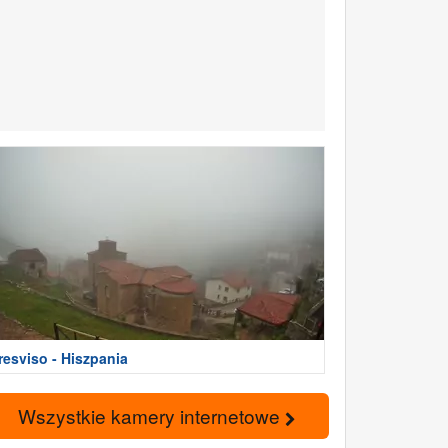
resviso - Hiszpania
Wszystkie kamery internetowe