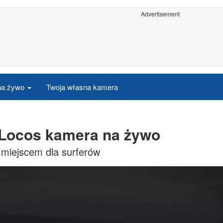
Advertisement
 na żywo
Twoja własna kamera
 Locos kamera na żywo
miejscem dla surferów