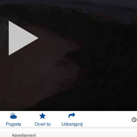
Pogoda
Oceń to
Udostępnij
Advertisement