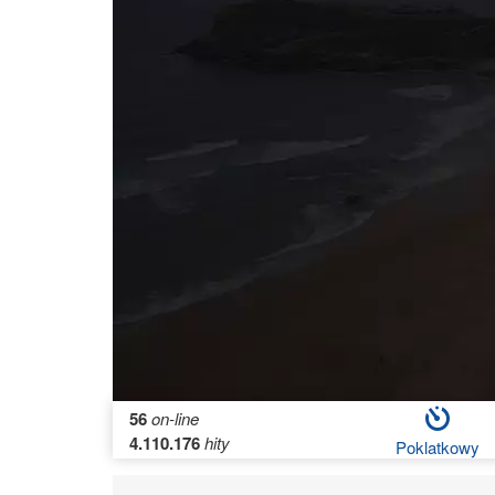
56
on-line
4.110.176
hity
Poklatkowy