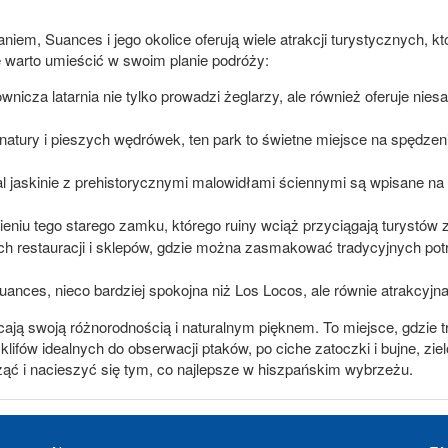
iem, Suances i jego okolice oferują wiele atrakcji turystycznych,
e warto umieścić w swoim planie podróży:
wnicza latarnia nie tylko prowadzi żeglarzy, ale również oferuje niesa
natury i pieszych wędrówek, ten park to świetne miejsce na spędzenie
dal jaskinie z prehistorycznymi malowidłami ściennymi są wpisane 
 w cieniu tego starego zamku, którego ruiny wciąż przyciągają turystó
ych restauracji i sklepów, gdzie można zasmakować tradycyjnych potr
uances, nieco bardziej spokojna niż Los Locos, ale równie atrakcyjn
ją swoją różnorodnością i naturalnym pięknem. To miejsce, gdzie t
ów idealnych do obserwacji ptaków, po ciche zatoczki i bujne, ziel
cząć i nacieszyć się tym, co najlepsze w hiszpańskim wybrzeżu.