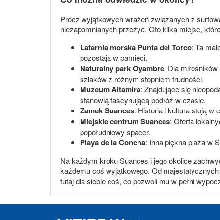
Prócz wyjątkowych wrażeń związanych z surfowan
niezapomnianych przeżyć. Oto kilka miejsc, któr
Latarnia morska Punta del Torco
: Ta malo
pozostają w pamięci.
Naturalny park Oyambre
: Dla miłośników 
szlaków z różnym stopniem trudności.
Muzeum Altamira
: Znajdujące się nieopo
stanowią fascynującą podróż w czasie.
Zamek Suances
: Historia i kultura stoją
Miejskie centrum Suances
: Oferta lokaln
popołudniowy spacer.
Playa de la Concha
: Inna piękna plaża w S
Na każdym kroku Suances i jego okolice zachwyca
każdemu coś wyjątkowego. Od majestatycznych klif
tutaj dla siebie coś, co pozwoli mu w pełni wypo